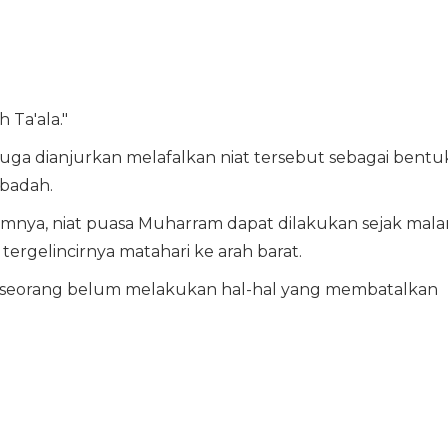
 Ta'ala."
g juga dianjurkan melafalkan niat tersebut sebagai bentu
badah.
nya, niat puasa Muharram dapat dilakukan sejak mal
ergelincirnya matahari ke arah barat.
eseorang belum melakukan hal-hal yang membatalkan