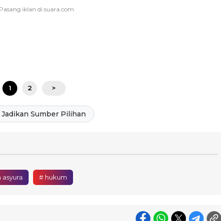
1
2
>
Jadikan Sumber Pilihan
 asyura
# hukum