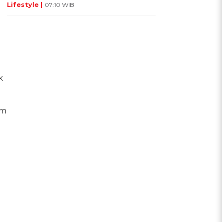
Lifestyle |
07:10 WIB
k
am