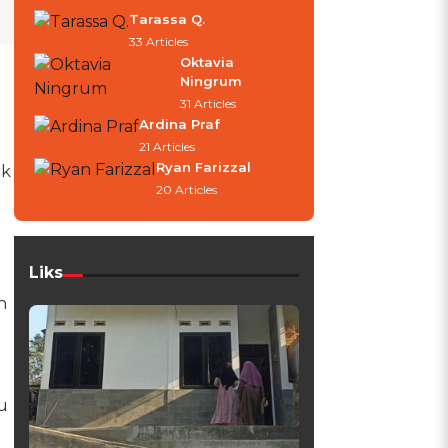
Tarassa Q.
33 Articles
Oktavia
Ningrum
31 Articles
Ardina Praf
21 Articles
Ryan Farizzal
uk
20 Articles
Liks
n
u