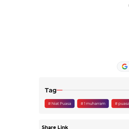
Tag
# Niat Puasa
# 1 muharram
# puasa
Share Link