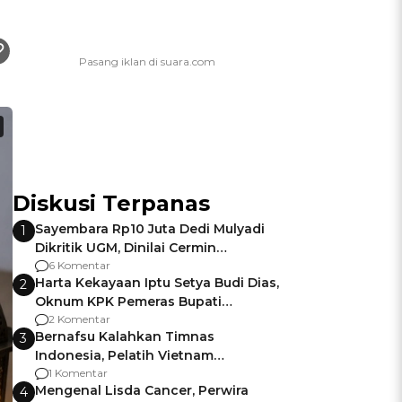
Diskusi Terpanas
Sayembara Rp10 Juta Dedi Mulyadi
1
Dikritik UGM, Dinilai Cermin
Gagalnya Negara Jamin Keamanan
6 Komentar
Harta Kekayaan Iptu Setya Budi Dias,
2
Oknum KPK Pemeras Bupati
Pemalang
2 Komentar
Bernafsu Kalahkan Timnas
3
Indonesia, Pelatih Vietnam
Berencana Pakai Jimat di Pakansari
1 Komentar
Mengenal Lisda Cancer, Perwira
4