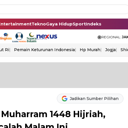
Entertainment
Tekno
Gaya Hidup
Sport
Indeks
REGIONAL:
JA
ut Ri
Pemain Keturunan Indonesia
Hp Murah
Jogja
Shi
Jadikan Sumber Pilihan
 Muharram 1448 Hijriah,
calah Malam Ini