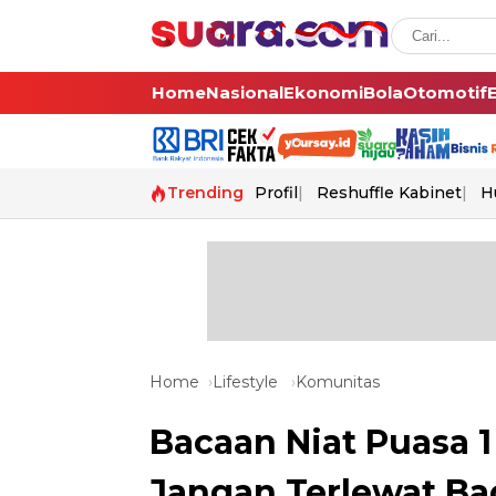
Home
Nasional
Ekonomi
Bola
Otomotif
Trending
Profil
Reshuffle Kabinet
H
Home
Lifestyle
Komunitas
Bacaan Niat Puasa 1
Jangan Terlewat Ba