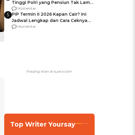
Tinggi Polri yang Pensiun Tak Lama
Usai Jadi Brigjen
1 Komentar
PIP Termin II 2026 Kapan Cair? Ini
5
Jadwal Lengkap dan Cara Ceknya
agar Dana Tidak Hangus!
1 Komentar
Top Writer Yoursay