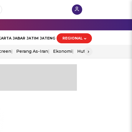
KARTA
JABAR
JATIM
JATENG
REGIONAL
›
creen
Perang As-Iran
Ekonomi
Hut Ri