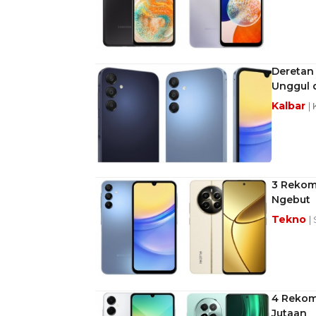
Deretan 
Unggul 
Kalbar
| 
3 Rekome
Ngebut
Tekno
|
4 Rekom
Jutaan