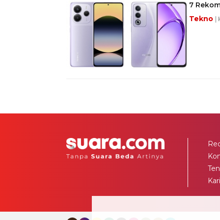
7 Rekom
Tekno
|
Red
Ko
Ten
Kar