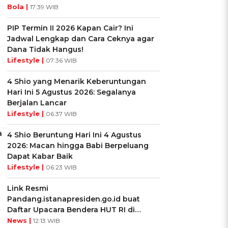
Bola |
17:39 WIB
PIP Termin II 2026 Kapan Cair? Ini
Jadwal Lengkap dan Cara Ceknya agar
Dana Tidak Hangus!
Lifestyle |
07:36 WIB
4 Shio yang Menarik Keberuntungan
Hari Ini 5 Agustus 2026: Segalanya
Berjalan Lancar
Lifestyle |
06:37 WIB
a
4 Shio Beruntung Hari Ini 4 Agustus
2026: Macan hingga Babi Berpeluang
Dapat Kabar Baik
Lifestyle |
06:23 WIB
Link Resmi
Pandang.istanapresiden.go.id buat
Daftar Upacara Bendera HUT RI di
Istana Negara
News |
12:13 WIB