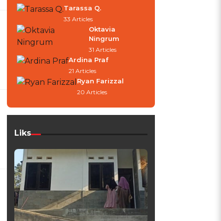
Tarassa Q.
33 Articles
Oktavia
Ningrum
31 Articles
Ardina Praf
21 Articles
Ryan Farizzal
20 Articles
Liks