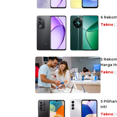
6 Rekome
Tekno
|
5 Rekome
Harga H
Tekno
|
5 Piliha
Irit!
Tekno
|