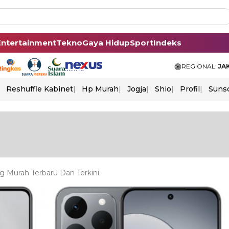
Entertainment
Tekno
Gaya Hidup
Sport
Indeks
REGIONAL:
JA
Reshuffle Kabinet
Hp Murah
Jogja
Shio
Profil
Suns
 Murah Terbaru Dan Terkini