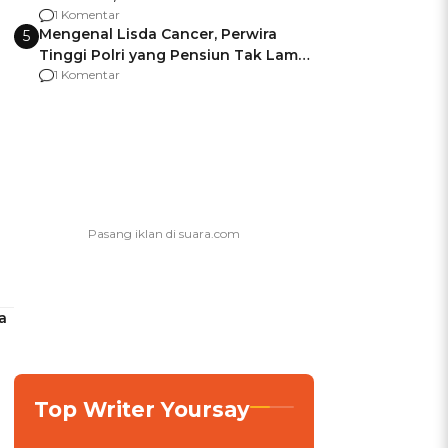
Berencana Pakai Jimat di Pakansari
1 Komentar
Mengenal Lisda Cancer, Perwira
5
Tinggi Polri yang Pensiun Tak Lama
Usai Jadi Brigjen
1 Komentar
a
Top Writer Yoursay