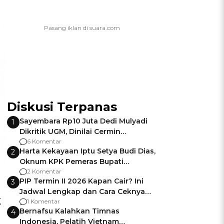
Diskusi Terpanas
Sayembara Rp10 Juta Dedi Mulyadi
1
Dikritik UGM, Dinilai Cermin
Gagalnya Negara Jamin Keamanan
6 Komentar
Harta Kekayaan Iptu Setya Budi Dias,
2
Oknum KPK Pemeras Bupati
Pemalang
2 Komentar
PIP Termin II 2026 Kapan Cair? Ini
3
Jadwal Lengkap dan Cara Ceknya
k
agar Dana Tidak Hangus!
1 Komentar
Bernafsu Kalahkan Timnas
4
Indonesia, Pelatih Vietnam