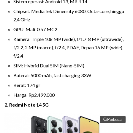
Sistem operasi: Android 13, MIUI 14
Chipset: MediaTek Dimensity 6080, Octa-core, hingga
2,4 GHz
GPU: Mali-G57 MC2
Kamera: Triple 108 MP (wide), f/1.7, 8 MP (ultrawide),
f/2.2, 2 MP (macro), f/2.4, PDAF, Depan 16 MP (wide),
f/2.4
SIM: Hybrid Dual SIM (Nano-SIM)
Baterai: 5000 mAh, fast charging 33W
Berat: 174 gr
Harga: Rp2.499.000
2. Redmi Note 14 5G
Perbesar