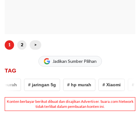
1
2
>
Jadikan Sumber Pilihan
TAG
rah
# jaringan 5g
# hp murah
# Xiaomi
# Rekom