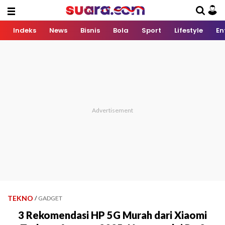
Indeks
News
Bisnis
Bola
Sport
Lifestyle
En
TEKNO
/
GADGET
3 Rekomendasi HP 5G Murah dari Xiaomi