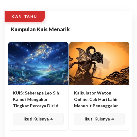
CARI TAHU
Kumpulan Kuis Menarik
KUIS: Seberapa Leo Sih
Kalkulator Weton
Kamu? Mengukur
Online, Cek Hari Lahir
Tingkat Percaya Diri dan
Menurut Penanggalan
Karisma
Jawa
Ikuti Kuisnya ➔
Ikuti Kuisnya ➔