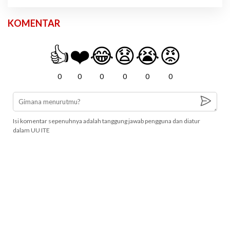
KOMENTAR
👍
❤️
😂
😧
😭
😡
0
0
0
0
0
0
Isi komentar sepenuhnya adalah tanggung jawab pengguna dan diatur
dalam UU ITE