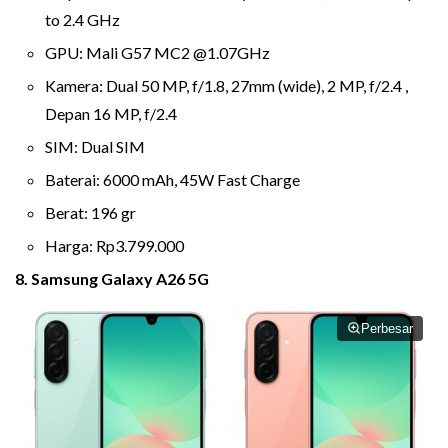
to 2.4 GHz
GPU: Mali G57 MC2 @1.07GHz
Kamera: Dual 50 MP, f/1.8, 27mm (wide), 2 MP, f/2.4 ,
Depan 16 MP, f/2.4
SIM: Dual SIM
Baterai: 6000 mAh, 45W Fast Charge
Berat: 196 gr
Harga: Rp3.799.000
8. Samsung Galaxy A26 5G
Perbesar