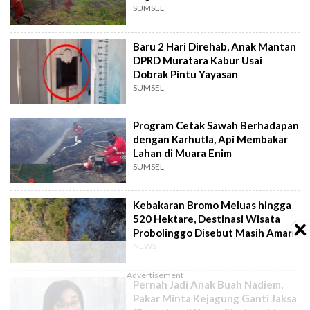
SUMSEL
Baru 2 Hari Direhab, Anak Mantan
DPRD Muratara Kabur Usai
Dobrak Pintu Yayasan
SUMSEL
Program Cetak Sawah Berhadapan
dengan Karhutla, Api Membakar
Lahan di Muara Enim
SUMSEL
Kebakaran Bromo Meluas hingga
520 Hektare, Destinasi Wisata
Probolinggo Disebut Masih Aman
NEWS
Pernah Jadi Anak Buah Nadiem,
Pakar Minta Kejagung Ganti Jaksa