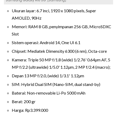
Samsung Galaxy A16 5G. [Samsung]
Ukuran layar: 6.7 inci, 1920 x 1080 pixels, Super
AMOLED, 90Hz
Memori: RAM 8 GB, penyimpanan 256 GB, MicroSDXC
Slot
Sistem operasi: Android 14, One UI 6.1
Chipset: Mediatek Dimensity 6300 (6 nm), Octa-core
Kamera: Triple 50 MP f/1.8 (wide) 1/2.76' 0.64µm AF, 5
MP f/2.2 (ultrawide) 1/5.0' 1.12µm, 2 MP f/2.4 (macro);
Depan 13 MP f/2.0, (wide) 1/3.1' 1.12µm
SIM: Hybrid Dual SIM (Nano-SIM, dual stand-by)
Baterai: Non-removable Li-Po 5000 mAh
Berat: 200 gr
Harga: Rp3.399.000