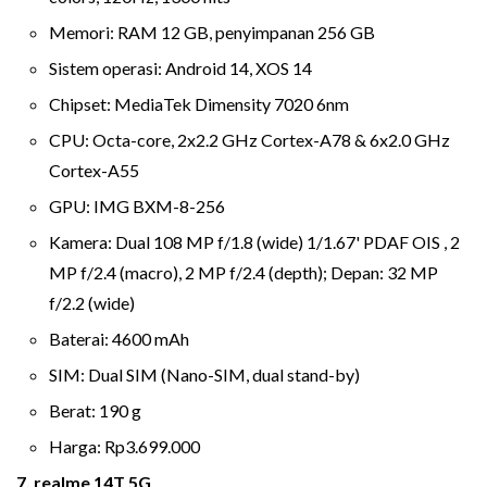
Memori: RAM 12 GB, penyimpanan 256 GB
Sistem operasi: Android 14, XOS 14
Chipset: MediaTek Dimensity 7020 6nm
CPU: Octa-core, 2x2.2 GHz Cortex-A78 & 6x2.0 GHz
Cortex-A55
GPU: IMG BXM-8-256
Kamera: Dual 108 MP f/1.8 (wide) 1/1.67' PDAF OIS , 2
MP f/2.4 (macro), 2 MP f/2.4 (depth); Depan: 32 MP
f/2.2 (wide)
Baterai: 4600 mAh
SIM: Dual SIM (Nano-SIM, dual stand-by)
Berat: 190 g
Harga: Rp3.699.000
7. realme 14T 5G