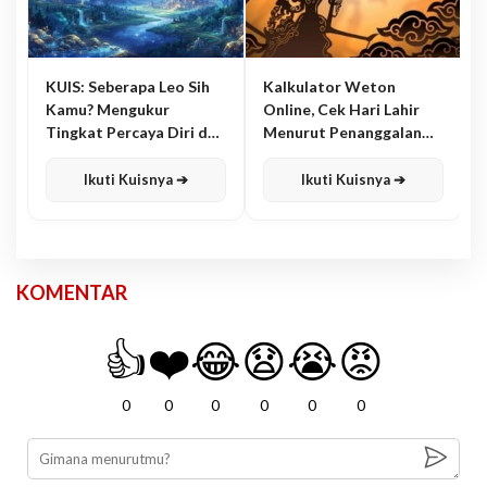
KUIS: Seberapa Leo Sih
Kalkulator Weton
Kamu? Mengukur
Online, Cek Hari Lahir
Tingkat Percaya Diri dan
Menurut Penanggalan
Karisma
Jawa
Ikuti Kuisnya ➔
Ikuti Kuisnya ➔
KOMENTAR
👍
❤️
😂
😧
😭
😡
0
0
0
0
0
0