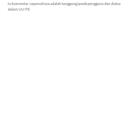
Isi komentar sepenuhnya adalah tanggung jawab pengguna dan diatur
dalam UU ITE