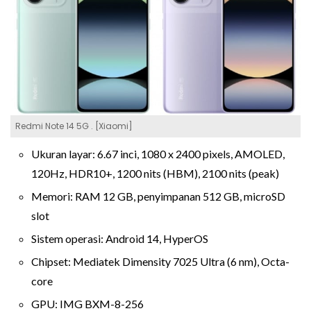
Redmi Note 14 5G . [Xiaomi]
Ukuran layar: 6.67 inci, 1080 x 2400 pixels, AMOLED,
120Hz, HDR10+, 1200 nits (HBM), 2100 nits (peak)
Memori: RAM 12 GB, penyimpanan 512 GB, microSD
slot
Sistem operasi: Android 14, HyperOS
Chipset: Mediatek Dimensity 7025 Ultra (6 nm), Octa-
core
GPU: IMG BXM-8-256