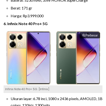
Baterai: 5230 mAh, 35W HONOR SuperCharge
Berat: 171 gr
Harga: Rp3.999.000
6. Infinix Note 40 Pro+ 5G
Perbesar
Infinix Note 40 Pro+ 5G. [Infinix]
Ukuran layar: 6.78 inci, 1080 x 2436 pixels, AMOLED, 1B
colors, 120Hz, 1300 nits