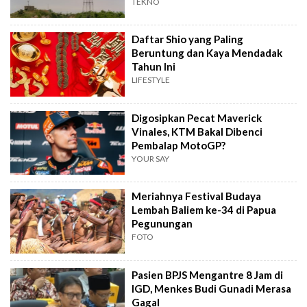
Internet?
TEKNO
Daftar Shio yang Paling
Beruntung dan Kaya Mendadak
Tahun Ini
LIFESTYLE
Digosipkan Pecat Maverick
Vinales, KTM Bakal Dibenci
Pembalap MotoGP?
YOUR SAY
Meriahnya Festival Budaya
Lembah Baliem ke-34 di Papua
Pegunungan
FOTO
Pasien BPJS Mengantre 8 Jam di
IGD, Menkes Budi Gunadi Merasa
Gagal