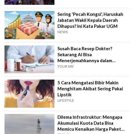
Sering 'Pecah Kongsi', Haruskah
Jabatan Wakil Kepala Daerah
Dihapus? Ini Kata Pakar UGM
NEWS
Susah Baca Resep Dokter?
Sekarang AI Bisa
Menerjemahkannya dalam
Hitungkan Detik!
YOUR SAY
5 Cara Mengatasi Bibir Makin
Menghitam Akibat Sering Pakai
Lipstik
LIFESTYLE
Dilema Infrastruktur: Mengapa
Akumulasi Kuota Data Bisa
Memicu Kenaikan Harga Paket