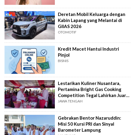
Deretan Mobil Keluarga dengan
Kabin Lapang yang Melantai di
GIIAS 2026
OTOMOTIF
Kredit Macet Hantui Industri
Pinjol
BISNIS
Lestarikan Kuliner Nusantara,
Pertamina Bright Gas Cooking
Competition Tegal Lahirkan Juara
Baru
JAWA TENGAH
Gebrakan Bentor Nazaruddin:
Misi 50 Kursi PRI dan Sinyal
Barometer Lampung