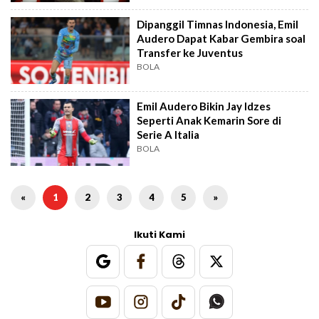
Dipanggil Timnas Indonesia, Emil
Audero Dapat Kabar Gembira soal
Transfer ke Juventus
BOLA
Emil Audero Bikin Jay Idzes
Seperti Anak Kemarin Sore di
Serie A Italia
BOLA
«
1
2
3
4
5
»
Ikuti Kami