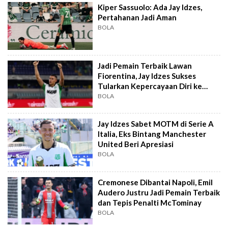
Kiper Sassuolo: Ada Jay Idzes,
Pertahanan Jadi Aman
BOLA
Jadi Pemain Terbaik Lawan
Fiorentina, Jay Idzes Sukses
Tularkan Kepercayaan Diri ke
Skuad Sassuolo
BOLA
Jay Idzes Sabet MOTM di Serie A
Italia, Eks Bintang Manchester
United Beri Apresiasi
BOLA
Cremonese Dibantai Napoli, Emil
Audero Justru Jadi Pemain Terbaik
dan Tepis Penalti McTominay
BOLA