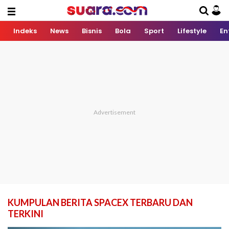
Indeks
News
Bisnis
Bola
Sport
Lifestyle
En
KUMPULAN BERITA SPACEX TERBARU DAN
TERKINI