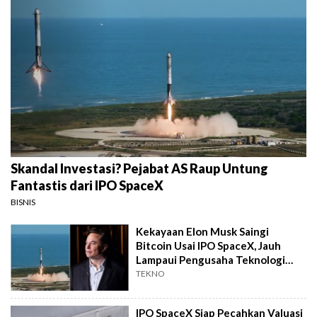
Skandal Investasi? Pejabat AS Raup Untung
Fantastis dari IPO SpaceX
BISNIS
Kekayaan Elon Musk Saingi
Bitcoin Usai IPO SpaceX, Jauh
Lampaui Pengusaha Teknologi
Lain
TEKNO
IPO SpaceX Siap Pecahkan Valuasi