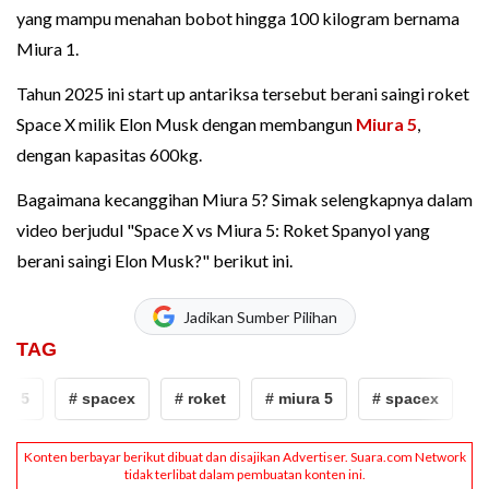
yang mampu menahan bobot hingga 100 kilogram bernama
Miura 1.
Tahun 2025 ini start up antariksa tersebut berani saingi roket
Space X milik Elon Musk dengan membangun
Miura 5
,
dengan kapasitas 600kg.
Bagaimana kecanggihan Miura 5? Simak selengkapnya dalam
video berjudul "Space X vs Miura 5: Roket Spanyol yang
berani saingi Elon Musk?" berikut ini.
Jadikan Sumber Pilihan
TAG
a 5
# spacex
# roket
# miura 5
# spacex