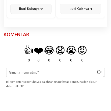
Karisma
Jawa
Ikuti Kuisnya ➔
Ikuti Kuisnya ➔
KOMENTAR
👍
❤️
😂
😧
😭
😡
0
0
0
0
0
0
Isi komentar sepenuhnya adalah tanggung jawab pengguna dan diatur
dalam UU ITE