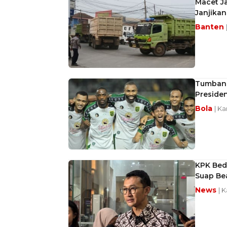
Macet Ja
Janjikan
Banten
Tumbang
Preside
Bola
| K
KPK Beda
Suap Be
News
| 