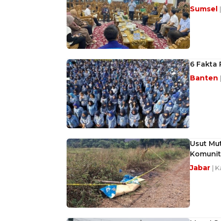
Sumsel
6 Fakta
Banten
Usut Mut
Komunit
Jabar
| 