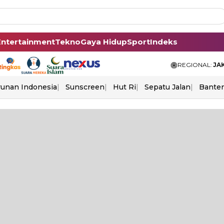
Entertainment
Tekno
Gaya Hidup
Sport
Indeks
REGIONAL:
JA
unan Indonesia
Sunscreen
Hut Ri
Sepatu Jalan
Bante