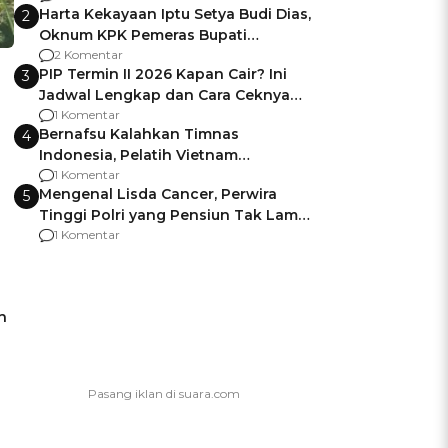
Harta Kekayaan Iptu Setya Budi Dias,
2
Oknum KPK Pemeras Bupati
Pemalang
2 Komentar
PIP Termin II 2026 Kapan Cair? Ini
3
Jadwal Lengkap dan Cara Ceknya
agar Dana Tidak Hangus!
1 Komentar
Bernafsu Kalahkan Timnas
4
Indonesia, Pelatih Vietnam
Berencana Pakai Jimat di Pakansari
1 Komentar
Mengenal Lisda Cancer, Perwira
5
Tinggi Polri yang Pensiun Tak Lama
Usai Jadi Brigjen
1 Komentar
n