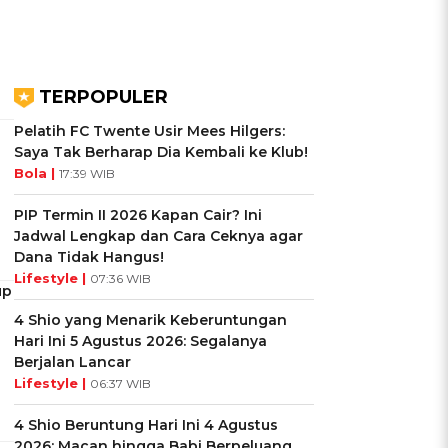
TERPOPULER
Pelatih FC Twente Usir Mees Hilgers:
Saya Tak Berharap Dia Kembali ke Klub!
Bola |
17:39 WIB
PIP Termin II 2026 Kapan Cair? Ini
Jadwal Lengkap dan Cara Ceknya agar
Dana Tidak Hangus!
Lifestyle |
07:36 WIB
up
4 Shio yang Menarik Keberuntungan
Hari Ini 5 Agustus 2026: Segalanya
Berjalan Lancar
Lifestyle |
06:37 WIB
4 Shio Beruntung Hari Ini 4 Agustus
2026: Macan hingga Babi Berpeluang