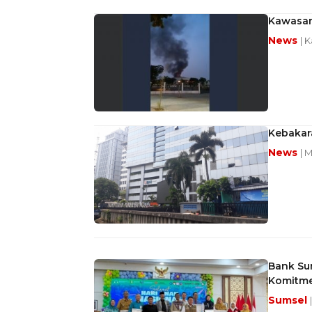
Kawasan
News
| 
Kebakar
News
| M
Bank Sum
Komitme
Sumsel