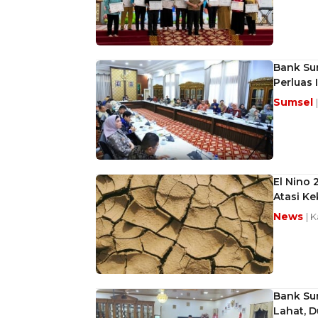
Bank Su
Perluas 
Sumsel
El Nino 
Atasi Ke
News
| 
Bank Su
Lahat, 