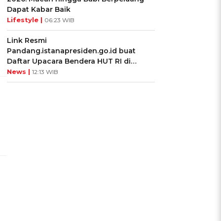
Dapat Kabar Baik
Lifestyle |
06:23 WIB
Link Resmi
Pandang.istanapresiden.go.id buat
Daftar Upacara Bendera HUT RI di
Istana Negara
News |
12:13 WIB