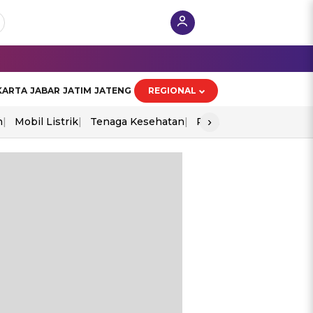
KARTA
JABAR
JATIM
JATENG
REGIONAL
›
n
Mobil Listrik
Tenaga Kesehatan
Perang As-Iran
Ekon