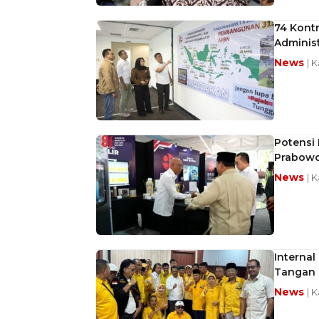
74 Kont
Administ
News
| 
Potensi 
Prabow
News
| 
Interna
Tangan
News
| 