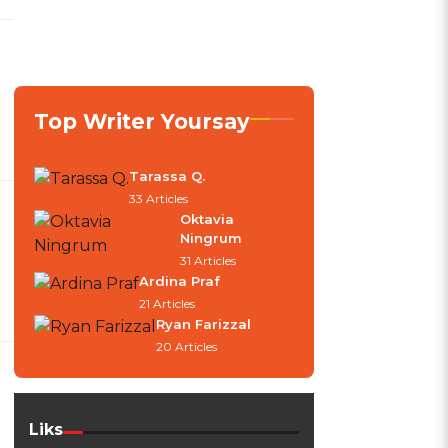
Top Writer Yoursay
Tarassa Q.
33 Articles
Oktavia
Ningrum
31 Articles
Ardina Praf
21 Articles
Ryan Farizzal
20 Articles
Liks