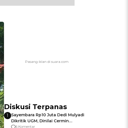
Diskusi Terpanas
Sayembara Rp10 Juta Dedi Mulyadi
1
Dikritik UGM, Dinilai Cermin
Gagalnya Negara Jamin Keamanan
6 Komentar