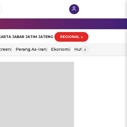
KARTA
JABAR
JATIM
JATENG
REGIONAL
›
creen
Perang As-Iran
Ekonomi
Hut Ri