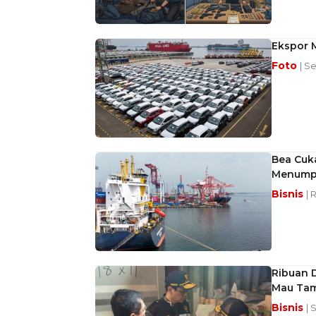
Ekspor M
Foto
| S
Bea Cuk
Menumpu
Bisnis
| 
Ribuan 
Mau Tam
Bisnis
| 