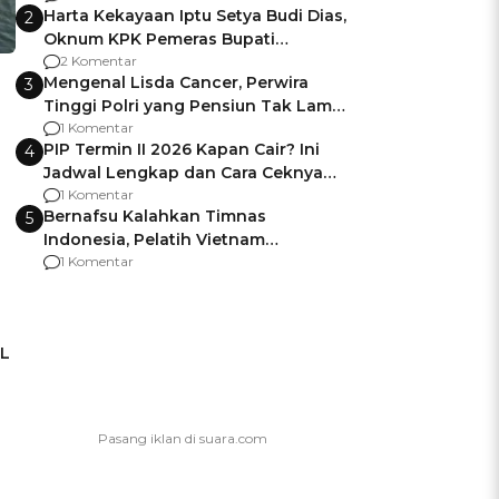
Harta Kekayaan Iptu Setya Budi Dias,
2
Oknum KPK Pemeras Bupati
Pemalang
2 Komentar
Mengenal Lisda Cancer, Perwira
3
Tinggi Polri yang Pensiun Tak Lama
Usai Jadi Brigjen
1 Komentar
PIP Termin II 2026 Kapan Cair? Ini
4
Jadwal Lengkap dan Cara Ceknya
agar Dana Tidak Hangus!
1 Komentar
Bernafsu Kalahkan Timnas
5
Indonesia, Pelatih Vietnam
Berencana Pakai Jimat di Pakansari
1 Komentar
RL