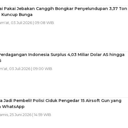
ai Pakai Jebakan Canggih Bongkar Penyelundupan 3,37 Ton
 Kuncup Bunga
Jum'at, 03 Juli 2026 | 09:08 WIB
erdagangan Indonesia Surplus 4,03 Miliar Dolar AS hingga
6
um'at, 03 Juli 2026 | 09:00 WIB
a Jadi Pembeli! Polisi Ciduk Pengedar 15 Airsoft Gun yang
ia WhatsApp
Kamis, 25 Juni 2026 | 14:59 WIB