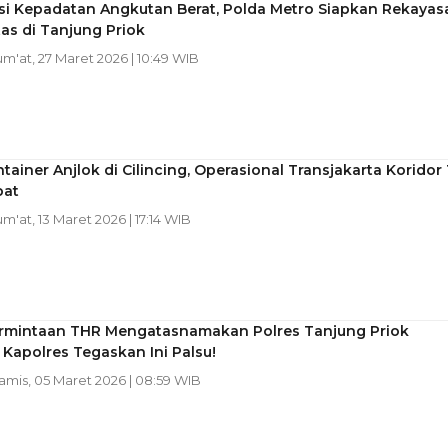
asi Kepadatan Angkutan Berat, Polda Metro Siapkan Rekayas
tas di Tanjung Priok
Jum'at, 27 Maret 2026 | 10:49 WIB
tainer Anjlok di Cilincing, Operasional Transjakarta Koridor 
bat
Jum'at, 13 Maret 2026 | 17:14 WIB
ermintaan THR Mengatasnamakan Polres Tanjung Priok
 Kapolres Tegaskan Ini Palsu!
Kamis, 05 Maret 2026 | 08:59 WIB