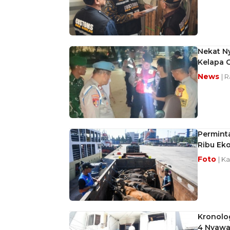
Nekat Ny
Kelapa 
News
| 
Permint
Ribu Eko
Foto
| K
Kronolo
4 Nyawa