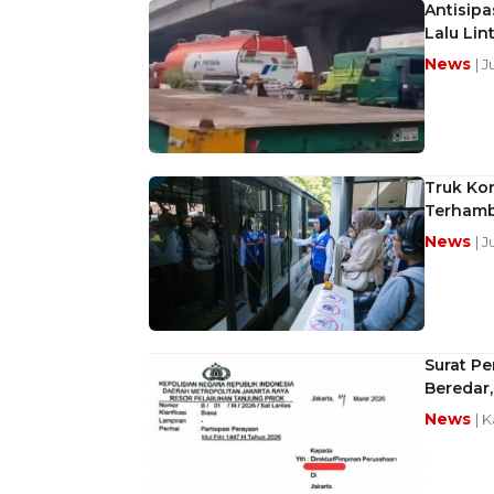
Antisip
Lalu Lin
News
| 
Truk Kon
Terham
News
| 
Surat P
Beredar,
News
| 