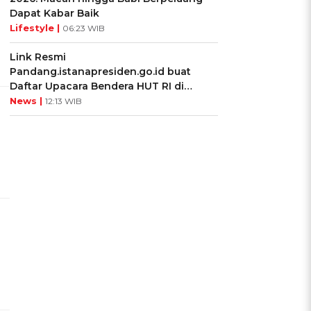
Dapat Kabar Baik
Lifestyle |
06:23 WIB
Link Resmi
Pandang.istanapresiden.go.id buat
Daftar Upacara Bendera HUT RI di
g
Istana Negara
News |
12:13 WIB