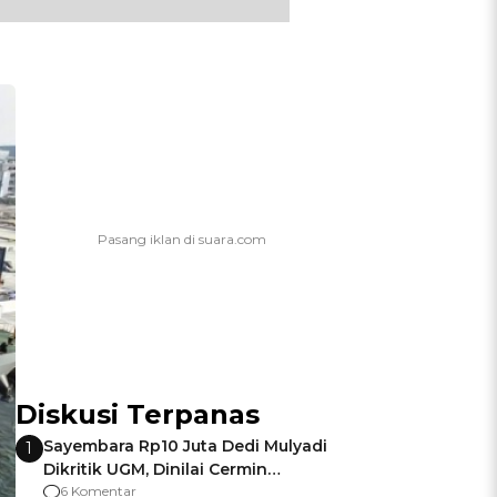
Diskusi Terpanas
Sayembara Rp10 Juta Dedi Mulyadi
1
Dikritik UGM, Dinilai Cermin
Gagalnya Negara Jamin Keamanan
6 Komentar