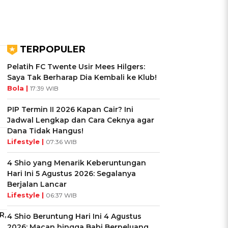
TERPOPULER
Pelatih FC Twente Usir Mees Hilgers:
Saya Tak Berharap Dia Kembali ke Klub!
Bola |
17:39 WIB
PIP Termin II 2026 Kapan Cair? Ini
Jadwal Lengkap dan Cara Ceknya agar
Dana Tidak Hangus!
Lifestyle |
07:36 WIB
4 Shio yang Menarik Keberuntungan
Hari Ini 5 Agustus 2026: Segalanya
Berjalan Lancar
Lifestyle |
06:37 WIB
R,
4 Shio Beruntung Hari Ini 4 Agustus
2026: Macan hingga Babi Berpeluang