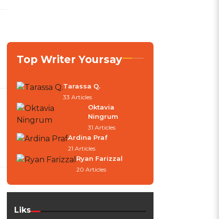
Top Writer Yoursay
Tarassa Q.
33 Articles
Oktavia
Ningrum
31 Articles
Ardina Praf
21 Articles
Ryan Farizzal
20 Articles
Liks