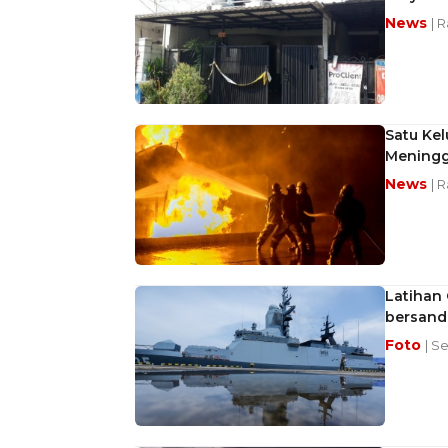
News
| 
Satu Kel
Meningg
News
| 
Latihan
bersanda
Foto
| S