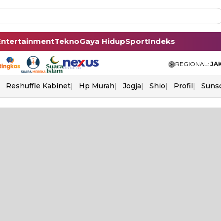
Entertainment
Tekno
Gaya Hidup
Sport
Indeks
REGIONAL:
JA
Reshuffle Kabinet
Hp Murah
Jogja
Shio
Profil
Suns