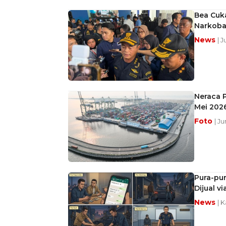
Bea Cuk
Narkoba
News
| 
Neraca P
Mei 202
Foto
| J
Pura-pur
Dijual v
News
| 