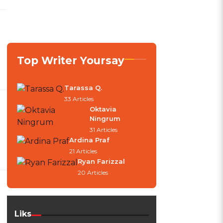
Top Writer Yoursay
Tarassa Q.
33 Articles
Oktavia
Ningrum
31 Articles
Ardina Praf
21 Articles
Ryan Farizzal
20 Articles
Liks