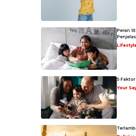
Peran St
Penjelas
Lifestyl
5 Fakto
Your Sa
Terlamb