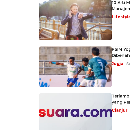
10 Arti 
Manajem
Lifestyl
PSIM Yo
Dibenahi
Jogja
| S
Terlamb
yang Pe
Cianjur