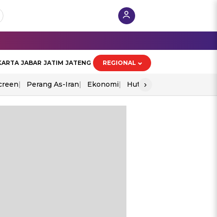
KARTA
JABAR
JATIM
JATENG
REGIONAL
›
creen
Perang As-Iran
Ekonomi
Hut Ri