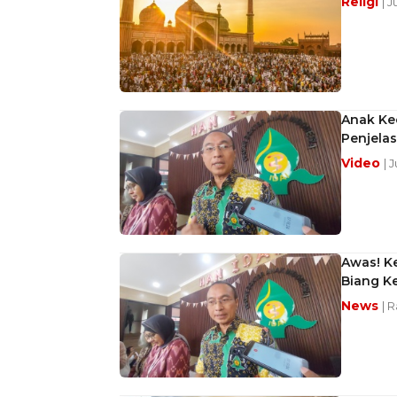
Religi
| 
Anak Kec
Penjelas
Video
| 
Awas! Ke
Biang K
News
| R