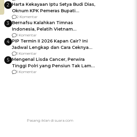
Harta Kekayaan Iptu Setya Budi Dias,
2
Oknum KPK Pemeras Bupati
Pemalang
2 Komentar
Bernafsu Kalahkan Timnas
3
Indonesia, Pelatih Vietnam
Berencana Pakai Jimat di Pakansari
1 Komentar
PIP Termin II 2026 Kapan Cair? Ini
4
Jadwal Lengkap dan Cara Ceknya
agar Dana Tidak Hangus!
1 Komentar
Mengenal Lisda Cancer, Perwira
5
Tinggi Polri yang Pensiun Tak Lama
Usai Jadi Brigjen
1 Komentar