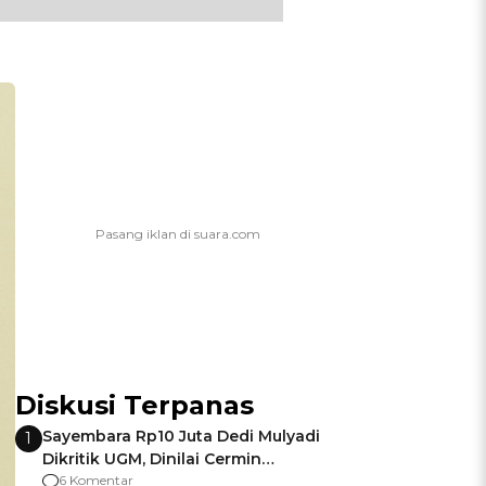
Diskusi Terpanas
Sayembara Rp10 Juta Dedi Mulyadi
1
Dikritik UGM, Dinilai Cermin
Gagalnya Negara Jamin Keamanan
6 Komentar