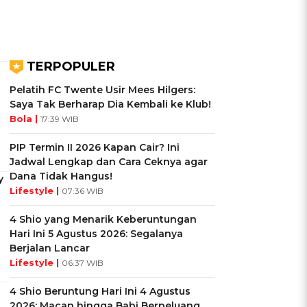
TERPOPULER
Pelatih FC Twente Usir Mees Hilgers:
Saya Tak Berharap Dia Kembali ke Klub!
Bola |
17:39 WIB
PIP Termin II 2026 Kapan Cair? Ini
Jadwal Lengkap dan Cara Ceknya agar
Dana Tidak Hangus!
y
Lifestyle |
07:36 WIB
4 Shio yang Menarik Keberuntungan
Hari Ini 5 Agustus 2026: Segalanya
Berjalan Lancar
Lifestyle |
06:37 WIB
4 Shio Beruntung Hari Ini 4 Agustus
2026: Macan hingga Babi Berpeluang