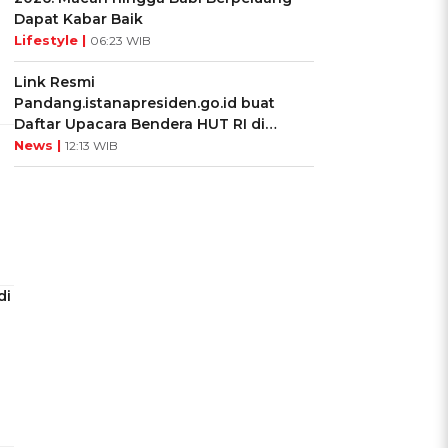
Dapat Kabar Baik
Lifestyle |
06:23 WIB
Link Resmi
Pandang.istanapresiden.go.id buat
Daftar Upacara Bendera HUT RI di
Istana Negara
News |
12:13 WIB
di