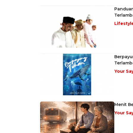
Panduan 
Terlamb
Lifestyl
Berpayu
Terlamb
Your Sa
Menit B
Your Sa