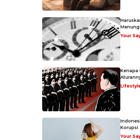
Haruska
Menung
Your Sa
Kenapa P
Aturann
Lifestyl
Indonesi
Korupsi
Your Sa