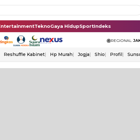
Entertainment
Tekno
Gaya Hidup
Sport
Indeks
REGIONAL:
JA
Reshuffle Kabinet
Hp Murah
Jogja
Shio
Profil
Suns