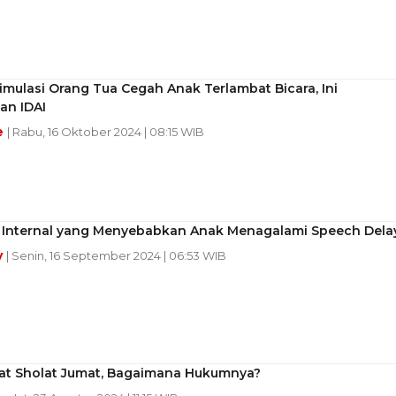
imulasi Orang Tua Cegah Anak Terlambat Bicara, Ini
an IDAI
e
| Rabu, 16 Oktober 2024 | 08:15 WIB
r Internal yang Menyebabkan Anak Menagalami Speech Dela
y
| Senin, 16 September 2024 | 06:53 WIB
at Sholat Jumat, Bagaimana Hukumnya?