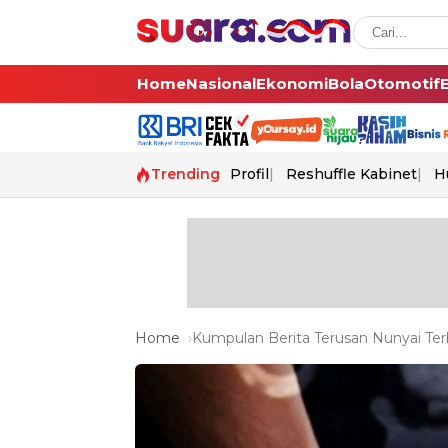
Home
Nasional
Ekonomi
Bola
Otomotif
Trending
Profil
Reshuffle Kabinet
H
Home
Kumpulan Berita Terusan Nunyai Terb