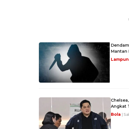
Dendam 
Mantan I
Lampu
Chelsea,
Angkat 
Bola
| S