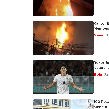
Kantor B
Membes
News
| 
Rekor Bu
Naturali
Bola
| Ju
100 Peta
Mencuri 