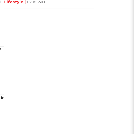
i
Lifestyle |
07:10 WIB
F
ir