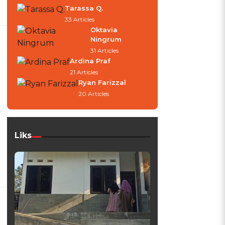
Tarassa Q.
33 Articles
Oktavia
Ningrum
31 Articles
Ardina Praf
21 Articles
Ryan Farizzal
20 Articles
Liks