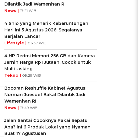
Dilantik Jadi Wamenhan RI
News |
17:21 WIB
4 Shio yang Menarik Keberuntungan
Hari Ini 5 Agustus 2026: Segalanya
Berjalan Lancar
Lifestyle |
06:37 WIB
4 HP Redmi Memori 256 GB dan Kamera
Jernih Harga Rp1 Jutaan, Cocok untuk
Multitasking
Tekno |
09:29 WIB
Bocoran Reshuffle Kabinet Agustus:
Norman Joesoef Bakal Dilantik Jadi
Wamenhan RI
News |
17:49 WIB
Jalan Santai Cocoknya Pakai Sepatu
Apa? Ini 6 Produk Lokal yang Nyaman
Buat 17 Agustusan