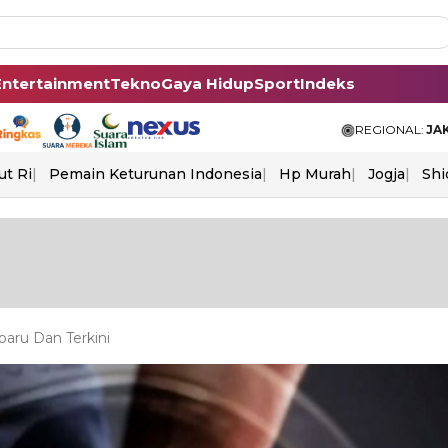
Entertainment
Tekno
Gaya Hidup
Sport
Indeks
REGIONAL:
JA
ut Ri
Pemain Keturunan Indonesia
Hp Murah
Jogja
Shi
aru Dan Terkini