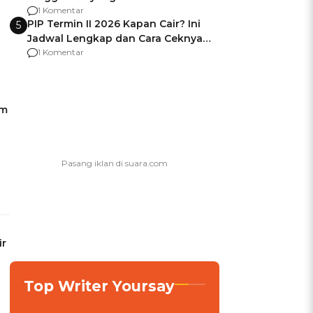
Usai Jadi Brigjen
1 Komentar
PIP Termin II 2026 Kapan Cair? Ini
5
Jadwal Lengkap dan Cara Ceknya
agar Dana Tidak Hangus!
1 Komentar
am
ir
Top Writer Yoursay