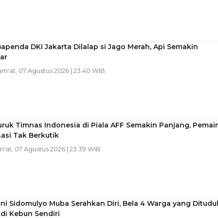
apenda DKI Jakarta Dilalap si Jago Merah, Api Semakin
ar
Jum'at, 07 Agustus 2026 | 23:40 WIB
ruk Timnas Indonesia di Piala AFF Semakin Panjang, Pemai
sasi Tak Berkutik
m'at, 07 Agustus 2026 | 23:39 WIB
ni Sidomulyo Muba Serahkan Diri, Bela 4 Warga yang Ditudu
di Kebun Sendiri