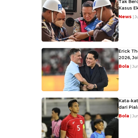
Tak Ber
Kasus E
News
| 
Erick Th
2026, J
Bola
| Ju
Kata-ka
dari Pia
Bola
| Ju