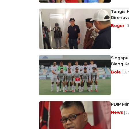
Tangis 
Direnov
Bogor
| 
Singapur
Biang K
Bola
| Ju
PDIP Min
News
| 