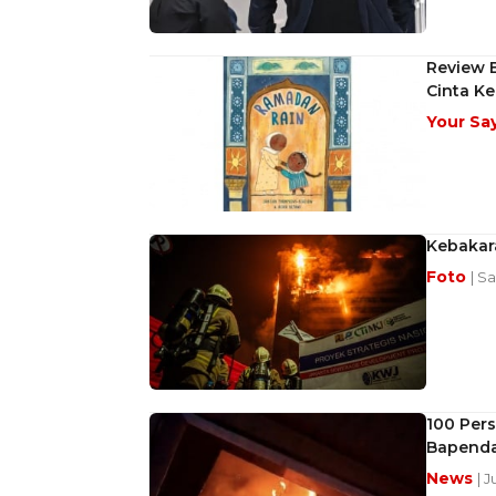
Review 
Cinta Ke
Your Sa
Kebakar
Foto
| S
100 Per
Bapenda
News
| 