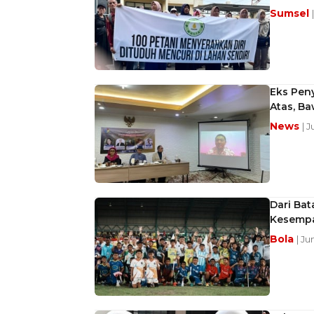
Sumsel
Eks Pen
Atas, B
News
| 
Dari Ba
Kesempa
Bola
| Ju