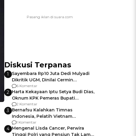
Diskusi Terpanas
Sayembara Rp10 Juta Dedi Mulyadi
1
Dikritik UGM, Dinilai Cermin
Gagalnya Negara Jamin Keamanan
6 Komentar
Harta Kekayaan Iptu Setya Budi Dias,
2
Oknum KPK Pemeras Bupati
Pemalang
2 Komentar
Bernafsu Kalahkan Timnas
3
Indonesia, Pelatih Vietnam
Berencana Pakai Jimat di Pakansari
1 Komentar
Mengenal Lisda Cancer, Perwira
4
Tinggi Polri yang Pensiun Tak Lama