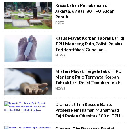
Krisis Lahan Pemakaman di
Jakarta, 69 dari 80 TPU Sudah
Penuh
FOTO
Kasus Mayat Korban Tabrak Lari di
TPU Menteng Pulo, Polisi: Pelaku
Teridentifikasi Gunakan
Mercedes Jeep
NEWS
Misteri Mayat Tergeletak di TPU
Menteng Pulo Ternyata Korban
Tabrak Lari, Polisi Temukan Jejak
Mobil Pelaku
NEWS
Dramatis! Tim Rescue Bantu
Prosesi Pemakaman Muhammad
Fajri Pasien Obesitas 300 di TPU
Menteng Pulo
Dibantu Tim Basarnas, Begini