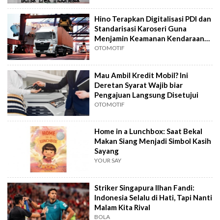
Hino Terapkan Digitalisasi PDI dan
Standarisasi Karoseri Guna
Menjamin Keamanan Kendaraan
Niaga
OTOMOTIF
Mau Ambil Kredit Mobil? Ini
Deretan Syarat Wajib biar
Pengajuan Langsung Disetujui
OTOMOTIF
Home in a Lunchbox: Saat Bekal
Makan Siang Menjadi Simbol Kasih
Sayang
YOUR SAY
Striker Singapura Ilhan Fandi:
Indonesia Selalu di Hati, Tapi Nanti
Malam Kita Rival
BOLA