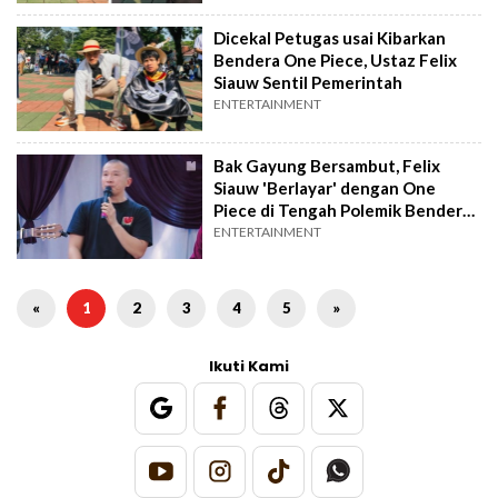
Dicekal Petugas usai Kibarkan
Bendera One Piece, Ustaz Felix
Siauw Sentil Pemerintah
ENTERTAINMENT
Bak Gayung Bersambut, Felix
Siauw 'Berlayar' dengan One
Piece di Tengah Polemik Bendera
Jolly Roger
ENTERTAINMENT
«
1
2
3
4
5
»
Ikuti Kami