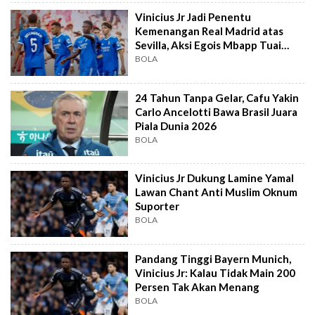
Vinicius Jr Jadi Penentu
Kemenangan Real Madrid atas
Sevilla, Aksi Egois Mbapp Tuai
Sorotan
BOLA
24 Tahun Tanpa Gelar, Cafu Yakin
Carlo Ancelotti Bawa Brasil Juara
Piala Dunia 2026
BOLA
Vinicius Jr Dukung Lamine Yamal
Lawan Chant Anti Muslim Oknum
Suporter
BOLA
Pandang Tinggi Bayern Munich,
Vinicius Jr: Kalau Tidak Main 200
Persen Tak Akan Menang
BOLA