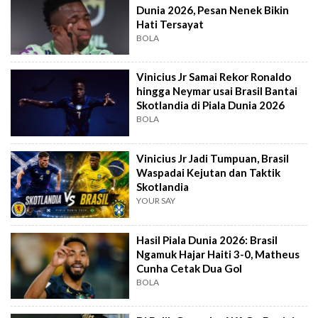
Dunia 2026, Pesan Nenek Bikin
Hati Tersayat
BOLA
Vinicius Jr Samai Rekor Ronaldo
hingga Neymar usai Brasil Bantai
Skotlandia di Piala Dunia 2026
BOLA
Vinicius Jr Jadi Tumpuan, Brasil
Waspadai Kejutan dan Taktik
Skotlandia
YOUR SAY
Hasil Piala Dunia 2026: Brasil
Ngamuk Hajar Haiti 3-0, Matheus
Cunha Cetak Dua Gol
BOLA