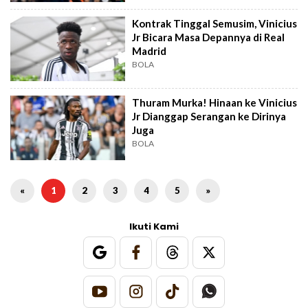
Kontrak Tinggal Semusim, Vinicius
Jr Bicara Masa Depannya di Real
Madrid
BOLA
Thuram Murka! Hinaan ke Vinicius
Jr Dianggap Serangan ke Dirinya
Juga
BOLA
«
1
2
3
4
5
»
Ikuti Kami