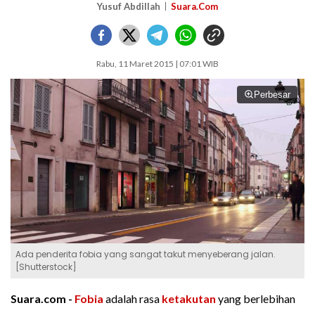
Yusuf Abdillah
Suara.Com
Rabu, 11 Maret 2015 | 07:01 WIB
Perbesar
Ada penderita fobia yang sangat takut menyeberang jalan.
[Shutterstock]
Suara.com -
Fobia
adalah rasa
ketakutan
yang berlebihan