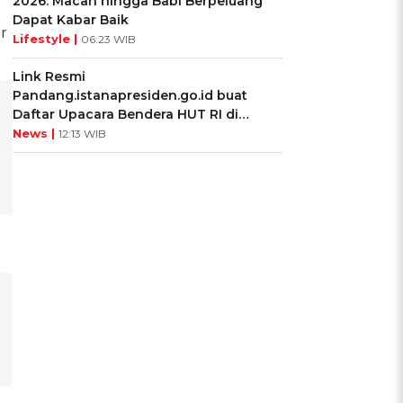
2026: Macan hingga Babi Berpeluang
Dapat Kabar Baik
r
Lifestyle |
06:23 WIB
Link Resmi
Pandang.istanapresiden.go.id buat
Daftar Upacara Bendera HUT RI di
Istana Negara
News |
12:13 WIB