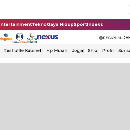
Entertainment
Tekno
Gaya Hidup
Sport
Indeks
REGIONAL:
JA
Reshuffle Kabinet
Hp Murah
Jogja
Shio
Profil
Suns