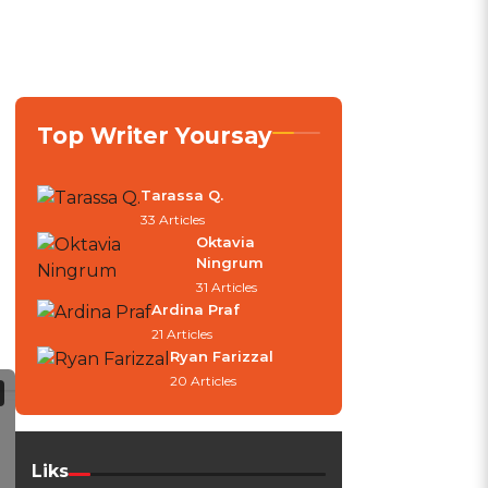
Top Writer Yoursay
Tarassa Q.
33 Articles
Oktavia
Ningrum
31 Articles
Ardina Praf
21 Articles
Ryan Farizzal
20 Articles
Liks