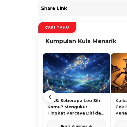
Share Link
CARI TAHU
Kumpulan Kuis Menarik
❮
KUIS: Seberapa Leo Sih
Kalk
Kamu? Mengukur
Cek 
Tingkat Percaya Diri dan
Pena
Karisma
Ikuti Kuisnya ➔