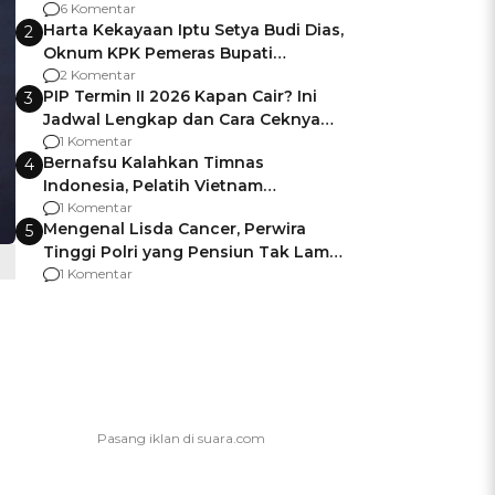
Gagalnya Negara Jamin Keamanan
6 Komentar
Harta Kekayaan Iptu Setya Budi Dias,
2
Oknum KPK Pemeras Bupati
Pemalang
2 Komentar
PIP Termin II 2026 Kapan Cair? Ini
3
Jadwal Lengkap dan Cara Ceknya
agar Dana Tidak Hangus!
1 Komentar
Bernafsu Kalahkan Timnas
4
Indonesia, Pelatih Vietnam
Berencana Pakai Jimat di Pakansari
1 Komentar
Mengenal Lisda Cancer, Perwira
5
Tinggi Polri yang Pensiun Tak Lama
Usai Jadi Brigjen
1 Komentar