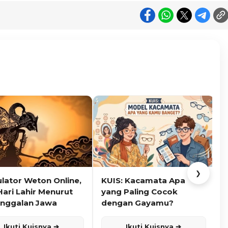
❯
ulator Weton Online,
KUIS: Kacamata Apa
K
Hari Lahir Menurut
yang Paling Cocok
nggalan Jawa
dengan Gayamu?
Ikuti Kuisnya ➔
Ikuti Kuisnya ➔