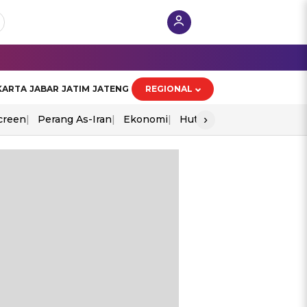
KARTA
JABAR
JATIM
JATENG
REGIONAL
›
creen
Perang As-Iran
Ekonomi
Hut Ri