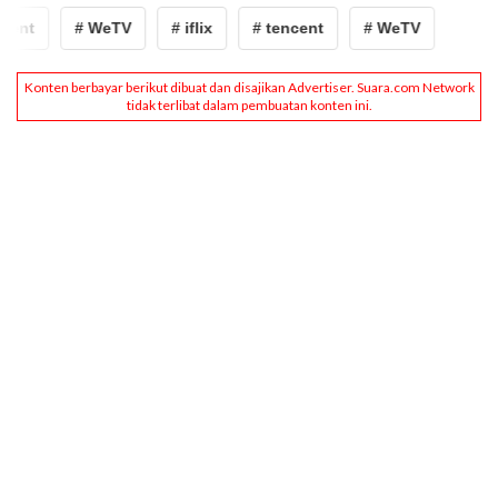
cent
# WeTV
# iflix
# tencent
# WeTV