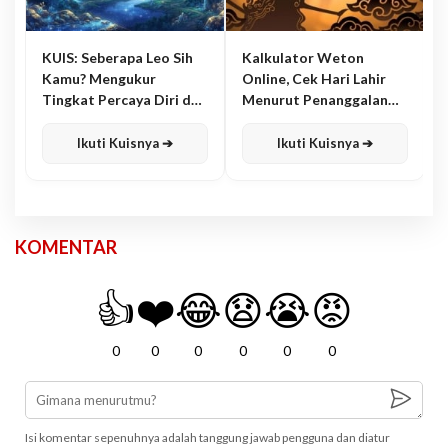
KUIS: Seberapa Leo Sih
Kalkulator Weton
Kamu? Mengukur
Online, Cek Hari Lahir
Tingkat Percaya Diri dan
Menurut Penanggalan
Karisma
Jawa
Ikuti Kuisnya ➔
Ikuti Kuisnya ➔
KOMENTAR
👍
❤️
😂
😧
😭
😡
0
0
0
0
0
0
Isi komentar sepenuhnya adalah tanggung jawab pengguna dan diatur