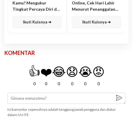
Kamu? Mengukur
Online, Cek Hari Lahir
Tingkat Percaya Diri dan
Menurut Penanggalan
Karisma
Jawa
Ikuti Kuisnya ➔
Ikuti Kuisnya ➔
KOMENTAR
👍
❤️
😂
😧
😭
😡
0
0
0
0
0
0
Isi komentar sepenuhnya adalah tanggung jawab pengguna dan diatur
dalam UU ITE