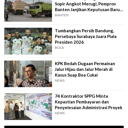
Sopir Angkot Merugi, Pemprov
Banten Janjikan Keputusan Baru 4
Hari Lagi
BANTEN
Tumbangkan Persib Bandung,
Persebaya Surabaya Juara Piala
Presiden 2026
BOLA
KPK Bedah Dugaan Permainan
Jalur Hijau dan Jalur Merah di
Kasus Suap Bea Cukai
NEWS
74 Kontraktor SPPG Minta
Kepastian Pembayaran dan
Penyelesaian Administrasi Proyek
NEWS