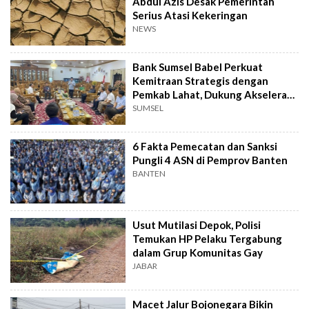
Abdul Azis Desak Pemerintah
Serius Atasi Kekeringan
NEWS
Bank Sumsel Babel Perkuat
Kemitraan Strategis dengan
Pemkab Lahat, Dukung Akselerasi
Ekonomi Daerah
SUMSEL
6 Fakta Pemecatan dan Sanksi
Pungli 4 ASN di Pemprov Banten
BANTEN
Usut Mutilasi Depok, Polisi
Temukan HP Pelaku Tergabung
dalam Grup Komunitas Gay
JABAR
Macet Jalur Bojonegara Bikin