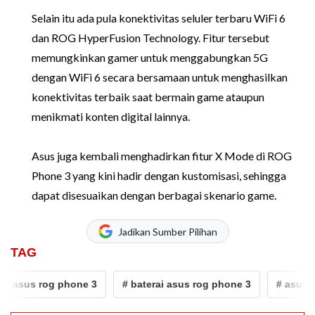
Selain itu ada pula konektivitas seluler terbaru WiFi 6
dan ROG HyperFusion Technology. Fitur tersebut
memungkinkan gamer untuk menggabungkan 5G
dengan WiFi 6 secara bersamaan untuk menghasilkan
konektivitas terbaik saat bermain game ataupun
menikmati konten digital lainnya.
Asus juga kembali menghadirkan fitur X Mode di ROG
Phone 3 yang kini hadir dengan kustomisasi, sehingga
dapat disesuaikan dengan berbagai skenario game.
Jadikan Sumber Pilihan
TAG
asus rog phone 3
# baterai asus rog phone 3
# asus rog