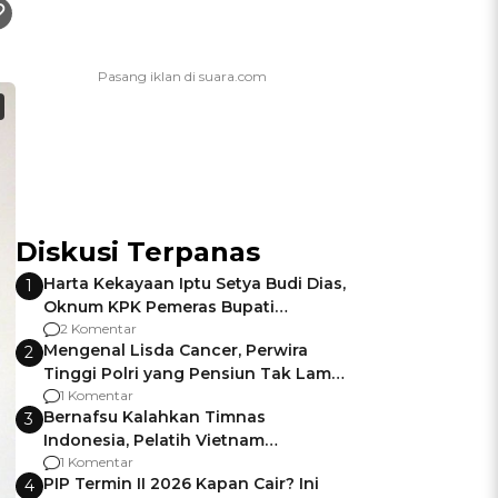
Diskusi Terpanas
Harta Kekayaan Iptu Setya Budi Dias,
1
Oknum KPK Pemeras Bupati
Pemalang
2 Komentar
Mengenal Lisda Cancer, Perwira
2
Tinggi Polri yang Pensiun Tak Lama
Usai Jadi Brigjen
1 Komentar
Bernafsu Kalahkan Timnas
3
Indonesia, Pelatih Vietnam
Berencana Pakai Jimat di Pakansari
1 Komentar
PIP Termin II 2026 Kapan Cair? Ini
4