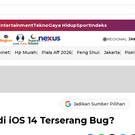
Entertainment
Tekno
Gaya Hidup
Sport
Indeks
REGIONAL:
JA
binet
Hp Murah
Piala Aff 2026
Feng Shui
Jakarta
Psel
Jadikan Sumber Pilihan
i iOS 14 Terserang Bug?