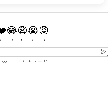
❤️
😂
😧
😭
😡
0
0
0
0
0
engguna dan diatur dalam UU ITE