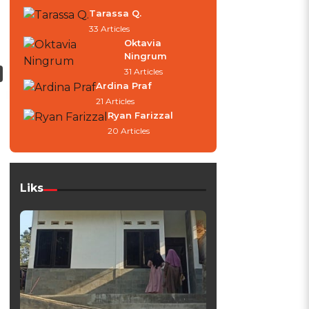
Tarassa Q.
33 Articles
Oktavia
Ningrum
31 Articles
Ardina Praf
21 Articles
Ryan Farizzal
20 Articles
Liks