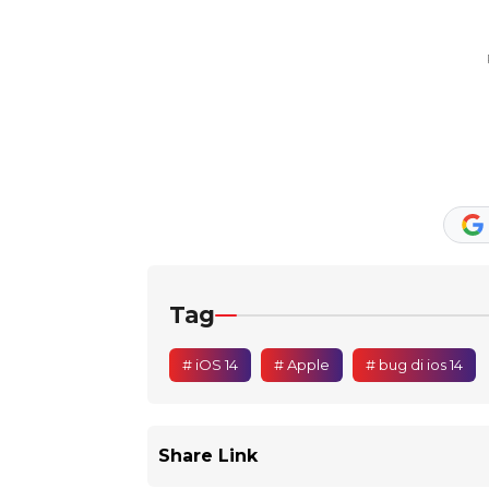
Tag
# iOS 14
# Apple
# bug di ios 14
Share Link