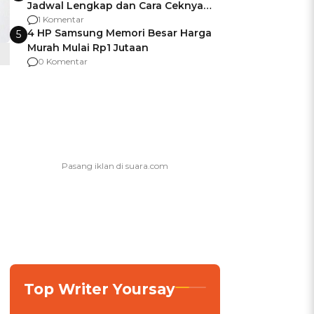
Jadwal Lengkap dan Cara Ceknya
agar Dana Tidak Hangus!
1 Komentar
4 HP Samsung Memori Besar Harga
5
Murah Mulai Rp1 Jutaan
0 Komentar
Top Writer Yoursay