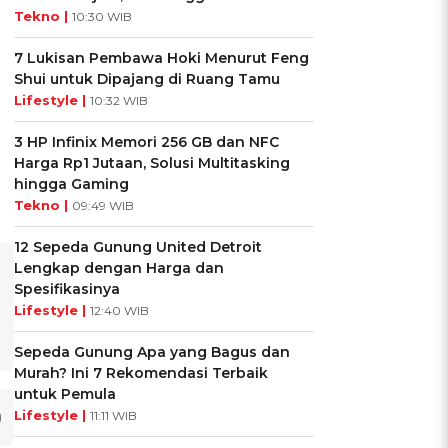
Tekno |
10:30 WIB
7 Lukisan Pembawa Hoki Menurut Feng
Shui untuk Dipajang di Ruang Tamu
Lifestyle |
10:32 WIB
3 HP Infinix Memori 256 GB dan NFC
Harga Rp1 Jutaan, Solusi Multitasking
hingga Gaming
Tekno |
09:49 WIB
12 Sepeda Gunung United Detroit
Lengkap dengan Harga dan
Spesifikasinya
Lifestyle |
12:40 WIB
Sepeda Gunung Apa yang Bagus dan
Murah? Ini 7 Rekomendasi Terbaik
untuk Pemula
Lifestyle |
11:11 WIB