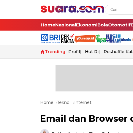
Home
Nasional
Ekonomi
Bola
Otomotif
Trending
Profil
Hut Ri
Reshuffle Ka
Home
Tekno
Internet
Email dan Browser d