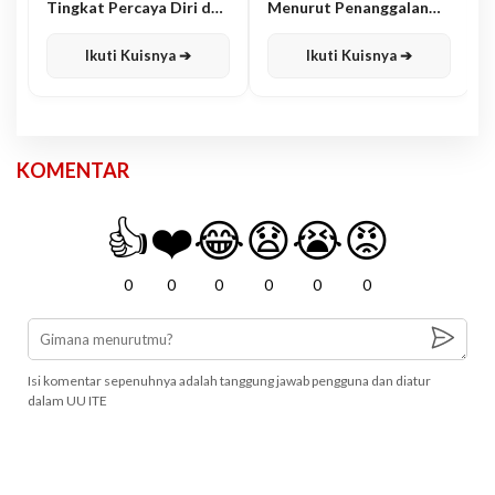
Tingkat Percaya Diri dan
Menurut Penanggalan
Karisma
Jawa
Ikuti Kuisnya ➔
Ikuti Kuisnya ➔
KOMENTAR
👍
❤️
😂
😧
😭
😡
0
0
0
0
0
0
Isi komentar sepenuhnya adalah tanggung jawab pengguna dan diatur
dalam UU ITE