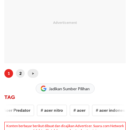
1
2
>
Jadikan Sumber Pilihan
TAG
Acer Predator
# acer nitro
# acer
# acer indonesia