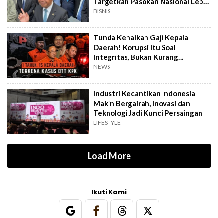
Targetkan Pasokan Nasional Lebih
Terjamin
BISNIS
Tunda Kenaikan Gaji Kepala
Daerah! Korupsi Itu Soal
Integritas, Bukan Kurang
Penghasilan
NEWS
Industri Kecantikan Indonesia
Makin Bergairah, Inovasi dan
Teknologi Jadi Kunci Persaingan
LIFESTYLE
Load More
Ikuti Kami