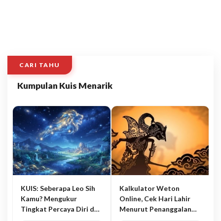
CARI TAHU
Kumpulan Kuis Menarik
KUIS: Seberapa Leo Sih
Kalkulator Weton
Kamu? Mengukur
Online, Cek Hari Lahir
Tingkat Percaya Diri dan
Menurut Penanggalan
Karisma
Jawa