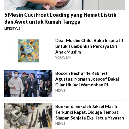
5 Mesin Cuci Front Loading yang Hemat Listrik
dan Awet untuk Rumah Tangga
LIFESTYLE
Dear Muslim Child: Buku Inspiratif
untuk Tumbuhkan Percaya Diri
Anak Muslim
YOUR SAY
Bocorn Reshuffle Kabinet
Agustus: Norman Joesoef Bakal
Dilantik Jadi Wamenhan RI
NEWS
Bunker di Sekolah Jaksel Masih
Terkunci Rapat, Diduga Tempat
Simpan Senjata Eks Ketua Yayasan
NEWS