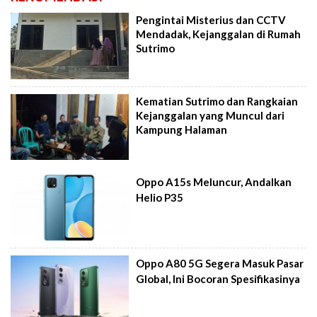
Pengintai Misterius dan CCTV
Mendadak, Kejanggalan di Rumah
Sutrimo
Kematian Sutrimo dan Rangkaian
Kejanggalan yang Muncul dari
Kampung Halaman
Oppo A15s Meluncur, Andalkan
Helio P35
Oppo A80 5G Segera Masuk Pasar
Global, Ini Bocoran Spesifikasinya