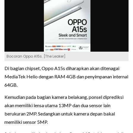
Bocoran Oppo A15s. [The Leaker]
Di bagian chipset, Oppo A15s diharapkan akan ditenagai
MediaTek Helio dengan RAM 4GB dan penyimpanan internal
64GB.
Kemudian pada bagian kamera belakang, ponsel diprediksi
akan memiliki lensa utama 13MP dan dua sensor lain
berukuran 2MP. Sedangkan untuk kamera depan bakal
memiliki sensor 5MP.