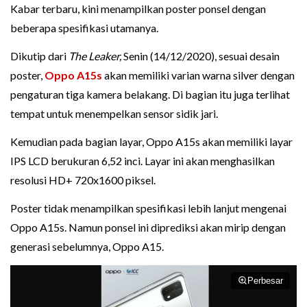
Kabar terbaru, kini menampilkan poster ponsel dengan
beberapa spesifikasi utamanya.
Dikutip dari
The Leaker,
Senin (14/12/2020), sesuai desain
poster,
Oppo A15s
akan memiliki varian warna silver dengan
pengaturan tiga kamera belakang. Di bagian itu juga terlihat
tempat untuk menempelkan sensor sidik jari.
Kemudian pada bagian layar, Oppo A15s akan memiliki layar
IPS LCD berukuran 6,52 inci. Layar ini akan menghasilkan
resolusi HD+ 720x1600 piksel.
Poster tidak menampilkan spesifikasi lebih lanjut mengenai
Oppo A15s. Namun ponsel ini diprediksi akan mirip dengan
generasi sebelumnya, Oppo A15.
Perbesar