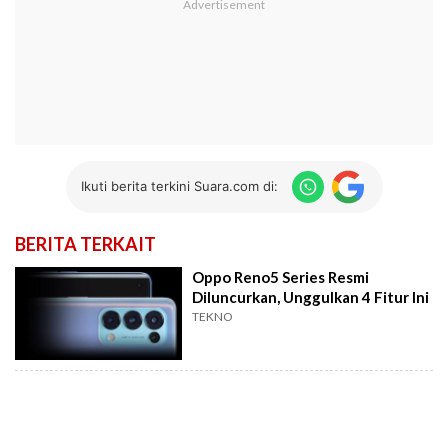
Ikuti berita terkini Suara.com di:
BERITA TERKAIT
Oppo Reno5 Series Resmi
Diluncurkan, Unggulkan 4 Fitur Ini
TEKNO