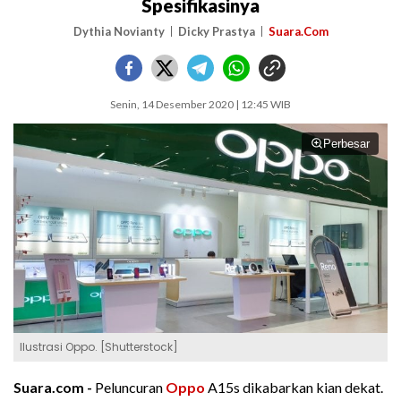
Spesifikasinya
Dythia Novianty
Dicky Prastya
Suara.Com
Senin, 14 Desember 2020 | 12:45 WIB
Perbesar
Ilustrasi Oppo. [Shutterstock]
Suara.com -
Peluncuran
Oppo
A15s dikabarkan kian dekat.