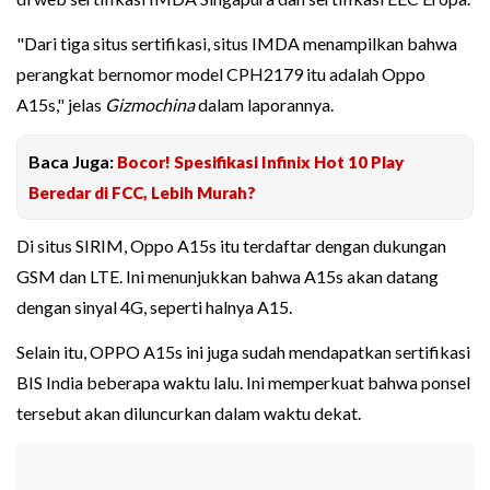
"Dari tiga situs sertifikasi, situs IMDA menampilkan bahwa
perangkat bernomor model CPH2179 itu adalah Oppo
A15s," jelas
Gizmochina
dalam laporannya.
Baca Juga:
Bocor! Spesifikasi Infinix Hot 10 Play
Beredar di FCC, Lebih Murah?
Di situs SIRIM, Oppo A15s itu terdaftar dengan dukungan
GSM dan LTE. Ini menunjukkan bahwa A15s akan datang
dengan sinyal 4G, seperti halnya A15.
Selain itu, OPPO A15s ini juga sudah mendapatkan sertifikasi
BIS India beberapa waktu lalu. Ini memperkuat bahwa ponsel
tersebut akan diluncurkan dalam waktu dekat.