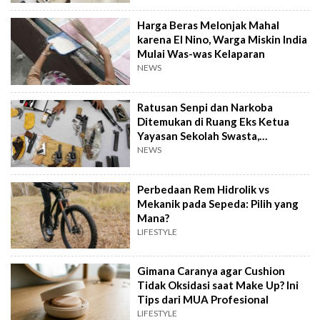
Harga Beras Melonjak Mahal
karena El Nino, Warga Miskin India
Mulai Was-was Kelaparan
NEWS
Ratusan Senpi dan Narkoba
Ditemukan di Ruang Eks Ketua
Yayasan Sekolah Swasta,
Pengelola Buka Suara
NEWS
Perbedaan Rem Hidrolik vs
Mekanik pada Sepeda: Pilih yang
Mana?
LIFESTYLE
Gimana Caranya agar Cushion
Tidak Oksidasi saat Make Up? Ini
Tips dari MUA Profesional
LIFESTYLE