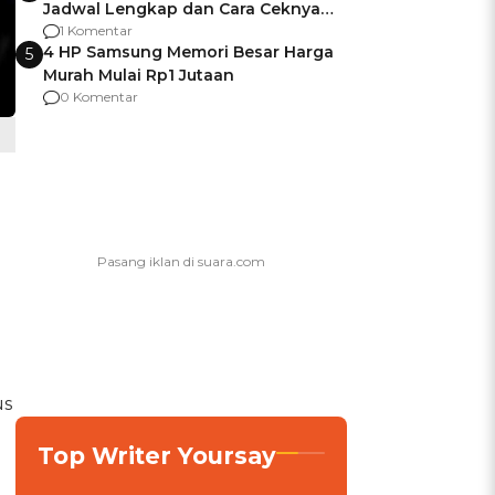
Jadwal Lengkap dan Cara Ceknya
agar Dana Tidak Hangus!
1 Komentar
4 HP Samsung Memori Besar Harga
5
Murah Mulai Rp1 Jutaan
0 Komentar
us
Top Writer Yoursay
l