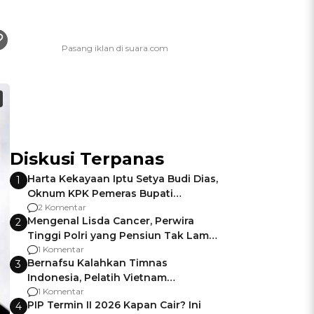
Diskusi Terpanas
Harta Kekayaan Iptu Setya Budi Dias,
1
Oknum KPK Pemeras Bupati
Pemalang
2 Komentar
Mengenal Lisda Cancer, Perwira
2
Tinggi Polri yang Pensiun Tak Lama
Usai Jadi Brigjen
1 Komentar
Bernafsu Kalahkan Timnas
3
Indonesia, Pelatih Vietnam
Berencana Pakai Jimat di Pakansari
1 Komentar
PIP Termin II 2026 Kapan Cair? Ini
4