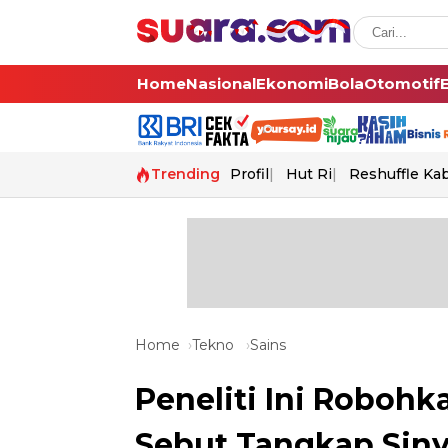
Home
Nasional
Ekonomi
Bola
Otomotif
Trending
Profil
Hut Ri
Reshuffle Ka
Home
Tekno
Sains
Peneliti Ini Roboh
Sebut Tangkap Siny