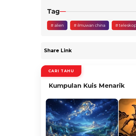
Tag
# alien
# ilmuwan china
# teleskop
Share Link
CARI TAHU
Kumpulan Kuis Menarik