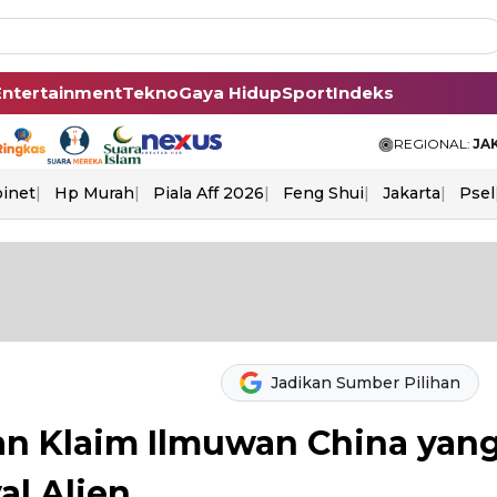
Entertainment
Tekno
Gaya Hidup
Sport
Indeks
REGIONAL:
JA
binet
Hp Murah
Piala Aff 2026
Feng Shui
Jakarta
Psel
Jadikan Sumber Pilihan
kan Klaim Ilmuwan China yan
al Alien