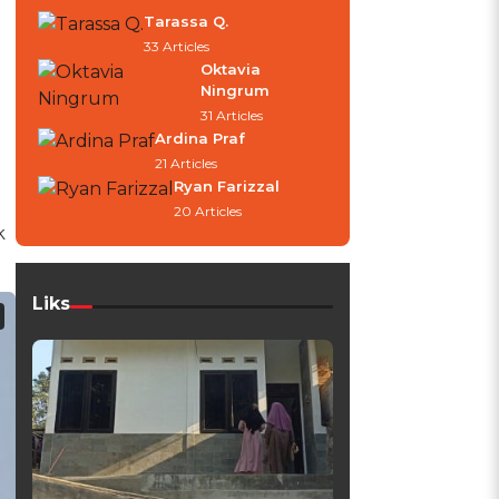
Tarassa Q.
33 Articles
Oktavia
Ningrum
31 Articles
Ardina Praf
21 Articles
Ryan Farizzal
20 Articles
k
.
Liks