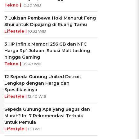
Tekno |
10:30 WIB
7 Lukisan Pembawa Hoki Menurut Feng
Shui untuk Dipajang di Ruang Tamu
Lifestyle |
10:32 WIB
3 HP Infinix Memori 256 GB dan NFC
Harga Rp1 Jutaan, Solusi Multitasking
hingga Gaming
Tekno |
09:49 WIB
12 Sepeda Gunung United Detroit
Lengkap dengan Harga dan
Spesifikasinya
Lifestyle |
12:40 WIB
Sepeda Gunung Apa yang Bagus dan
Murah? Ini 7 Rekomendasi Terbaik
untuk Pemula
Lifestyle |
11:11 WIB