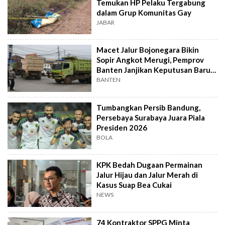
Temukan HP Pelaku Tergabung
dalam Grup Komunitas Gay
JABAR
Macet Jalur Bojonegara Bikin
Sopir Angkot Merugi, Pemprov
Banten Janjikan Keputusan Baru 4
Hari Lagi
BANTEN
Tumbangkan Persib Bandung,
Persebaya Surabaya Juara Piala
Presiden 2026
BOLA
KPK Bedah Dugaan Permainan
Jalur Hijau dan Jalur Merah di
Kasus Suap Bea Cukai
NEWS
74 Kontraktor SPPG Minta