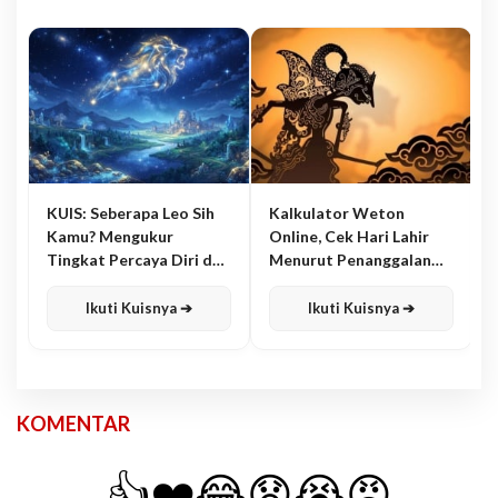
KUIS: Seberapa Leo Sih
Kalkulator Weton
Kamu? Mengukur
Online, Cek Hari Lahir
Tingkat Percaya Diri dan
Menurut Penanggalan
Karisma
Jawa
Ikuti Kuisnya ➔
Ikuti Kuisnya ➔
KOMENTAR
👍
❤️
😂
😧
😭
😡