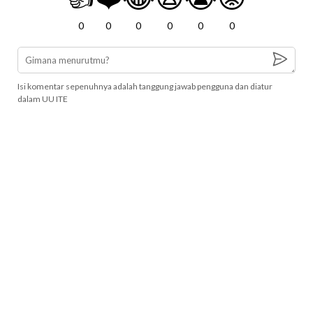
0
0
0
0
0
0
Isi komentar sepenuhnya adalah tanggung jawab pengguna dan diatur
dalam UU ITE