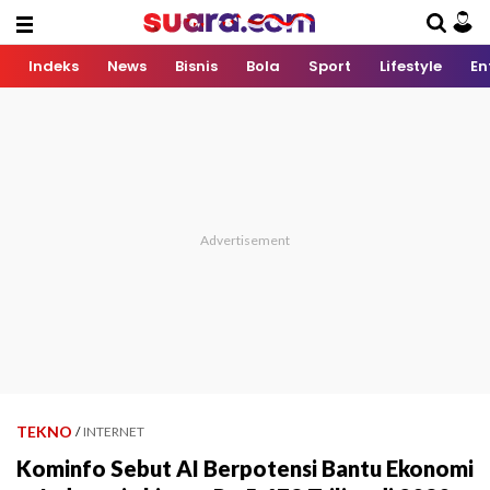
Indeks
News
Bisnis
Bola
Sport
Lifestyle
En
TEKNO
/
INTERNET
Kominfo Sebut AI Berpotensi Bantu Ekonomi