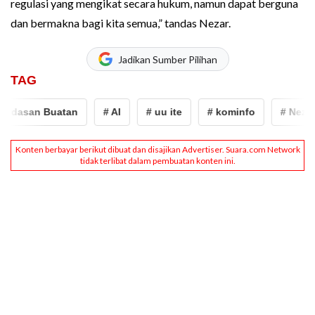
regulasi yang mengikat secara hukum, namun dapat berguna
dan bermakna bagi kita semua,” tandas Nezar.
Jadikan Sumber Pilihan
TAG
rdasan Buatan
# AI
# uu ite
# kominfo
# Nezar Pa