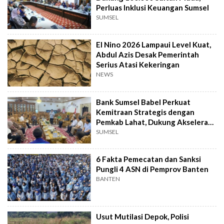
Perluas Inklusi Keuangan Sumsel
SUMSEL
El Nino 2026 Lampaui Level Kuat,
Abdul Azis Desak Pemerintah
Serius Atasi Kekeringan
NEWS
Bank Sumsel Babel Perkuat
Kemitraan Strategis dengan
Pemkab Lahat, Dukung Akselerasi
Ekonomi Daerah
SUMSEL
6 Fakta Pemecatan dan Sanksi
Pungli 4 ASN di Pemprov Banten
BANTEN
Usut Mutilasi Depok, Polisi