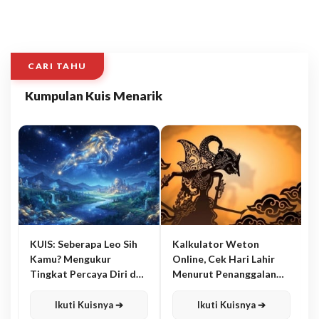
CARI TAHU
Kumpulan Kuis Menarik
KUIS: Seberapa Leo Sih
Kalkulator Weton
Kamu? Mengukur
Online, Cek Hari Lahir
Tingkat Percaya Diri dan
Menurut Penanggalan
Karisma
Jawa
Ikuti Kuisnya ➔
Ikuti Kuisnya ➔