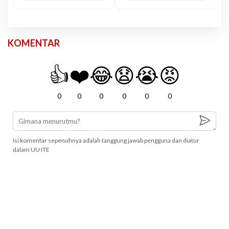
KOMENTAR
👍
❤️
😂
😧
😭
😡
0
0
0
0
0
0
Isi komentar sepenuhnya adalah tanggung jawab pengguna dan diatur
dalam UU ITE