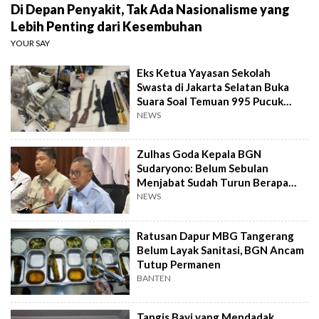
Di Depan Penyakit, Tak Ada Nasionalisme yang
Lebih Penting dari Kesembuhan
YOUR SAY
Eks Ketua Yayasan Sekolah
Swasta di Jakarta Selatan Buka
Suara Soal Temuan 995 Pucuk
Senjata Api
NEWS
Zulhas Goda Kepala BGN
Sudaryono: Belum Sebulan
Menjabat Sudah Turun Berapa
Kilo?
NEWS
Ratusan Dapur MBG Tangerang
Belum Layak Sanitasi, BGN Ancam
Tutup Permanen
BANTEN
Tangis Bayi yang Mendadak