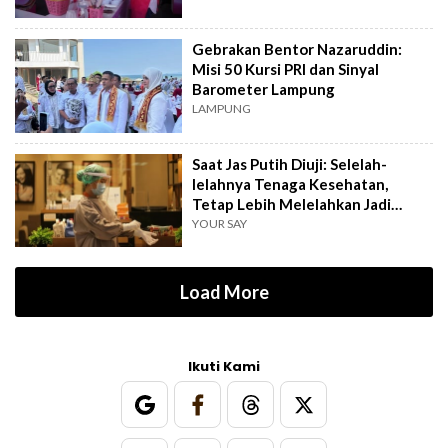
Gebrakan Bentor Nazaruddin:
Misi 50 Kursi PRI dan Sinyal
Barometer Lampung
LAMPUNG
Saat Jas Putih Diuji: Selelah-
lelahnya Tenaga Kesehatan,
Tetap Lebih Melelahkan Jadi
Pasien
YOUR SAY
Load More
Ikuti Kami