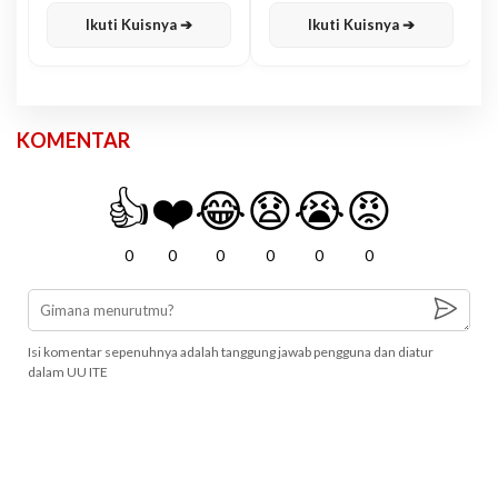
Ikuti Kuisnya ➔
Ikuti Kuisnya ➔
KOMENTAR
👍
❤️
😂
😧
😭
😡
0
0
0
0
0
0
Isi komentar sepenuhnya adalah tanggung jawab pengguna dan diatur
dalam UU ITE