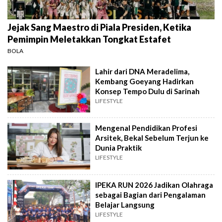
Jejak Sang Maestro di Piala Presiden, Ketika
Pemimpin Meletakkan Tongkat Estafet
BOLA
Lahir dari DNA Meradelima,
Kembang Goeyang Hadirkan
Konsep Tempo Dulu di Sarinah
LIFESTYLE
Mengenal Pendidikan Profesi
Arsitek, Bekal Sebelum Terjun ke
Dunia Praktik
LIFESTYLE
IPEKA RUN 2026 Jadikan Olahraga
sebagai Bagian dari Pengalaman
Belajar Langsung
LIFESTYLE