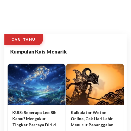
CARI TAHU
Kumpulan Kuis Menarik
KUIS: Seberapa Leo Sih
Kalkulator Weton
Kamu? Mengukur
Online, Cek Hari Lahir
Tingkat Percaya Diri dan
Menurut Penanggalan
Karisma
Jawa