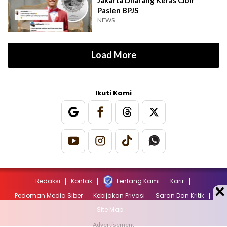
Jakarta Dilarang Keras Cibir
Pasien BPJS
NEWS
Load More
Ikuti Kami
Redaksi
Kontak
Tentang Kami
Karir
Pedoman Media Siber
Kebijakan Privasi
Saran Dan Kritik
Site Map