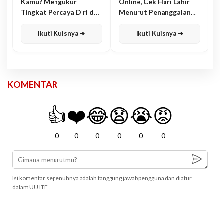
Kamu? Mengukur
Online, Cek Hari Lahir
Tingkat Percaya Diri dan
Menurut Penanggalan
Karisma
Jawa
Ikuti Kuisnya ➔
Ikuti Kuisnya ➔
KOMENTAR
👍
❤️
😂
😧
😭
😡
0
0
0
0
0
0
Isi komentar sepenuhnya adalah tanggung jawab pengguna dan diatur
dalam UU ITE