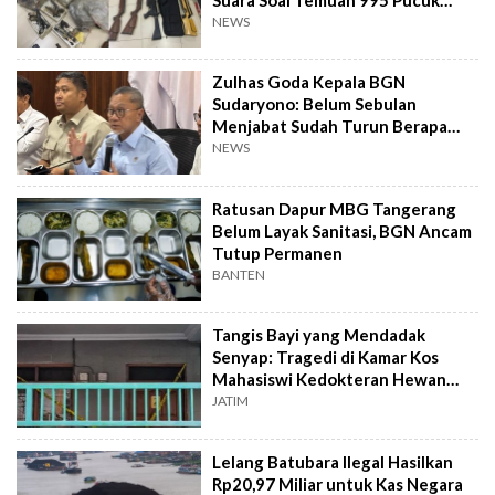
Senjata Api
NEWS
Zulhas Goda Kepala BGN
Sudaryono: Belum Sebulan
Menjabat Sudah Turun Berapa
Kilo?
NEWS
Ratusan Dapur MBG Tangerang
Belum Layak Sanitasi, BGN Ancam
Tutup Permanen
BANTEN
Tangis Bayi yang Mendadak
Senyap: Tragedi di Kamar Kos
Mahasiswi Kedokteran Hewan
Surabaya
JATIM
Lelang Batubara Ilegal Hasilkan
Rp20,97 Miliar untuk Kas Negara