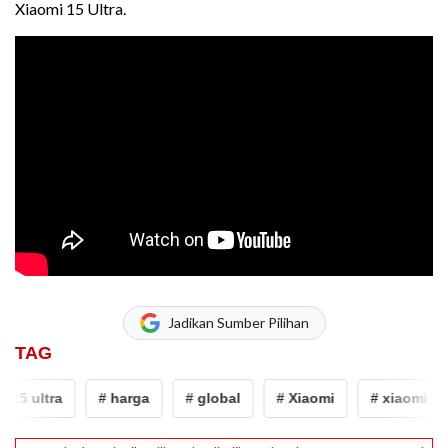
Xiaomi 15 Ultra.
Jadikan Sumber Pilihan
TAG
15 ultra
# harga
# global
# Xiaomi
# xiaomi 15