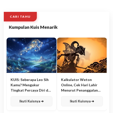
CARI TAHU
Kumpulan Kuis Menarik
KUIS: Seberapa Leo Sih
Kalkulator Weton
Kamu? Mengukur
Online, Cek Hari Lahir
Tingkat Percaya Diri dan
Menurut Penanggalan
Karisma
Jawa
Ikuti Kuisnya ➔
Ikuti Kuisnya ➔