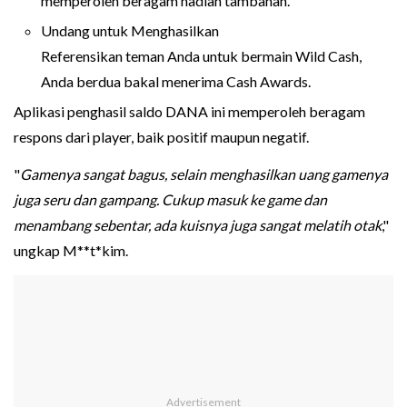
memperoleh beragam hadiah tambahan.
Undang untuk Menghasilkan
Referensikan teman Anda untuk bermain Wild Cash,
Anda berdua bakal menerima Cash Awards.
Aplikasi penghasil saldo DANA ini memperoleh beragam
respons dari player, baik positif maupun negatif.
"
Gamenya sangat bagus, selain menghasilkan uang gamenya
juga seru dan gampang. Cukup masuk ke game dan
menambang sebentar, ada kuisnya juga sangat melatih otak
,"
ungkap M**t*kim.