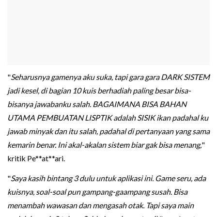
"
Seharusnya gamenya aku suka, tapi gara gara DARK SISTEM
jadi kesel, di bagian 10 kuis berhadiah paling besar bisa-
bisanya jawabanku salah. BAGAIMANA BISA BAHAN
UTAMA PEMBUATAN LISPTIK adalah SISIK ikan padahal ku
jawab minyak dan itu salah, padahal di pertanyaan yang sama
kemarin benar. Ini akal-akalan sistem biar gak bisa menang,
"
kritik Pe**at**ari.
"
Saya kasih bintang 3 dulu untuk aplikasi ini. Game seru, ada
kuisnya, soal-soal pun gampang-gaampang susah. Bisa
menambah wawasan dan mengasah otak. Tapi saya main