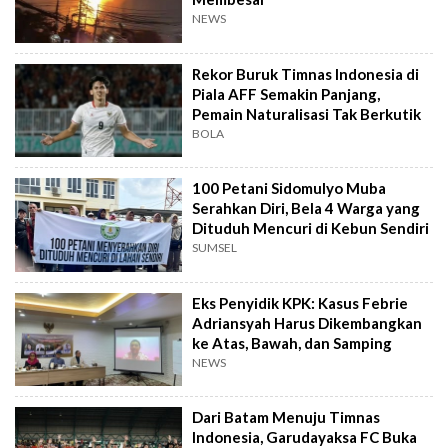
NEWS
Rekor Buruk Timnas Indonesia di
Piala AFF Semakin Panjang,
Pemain Naturalisasi Tak Berkutik
BOLA
100 Petani Sidomulyo Muba
Serahkan Diri, Bela 4 Warga yang
Dituduh Mencuri di Kebun Sendiri
SUMSEL
Eks Penyidik KPK: Kasus Febrie
Adriansyah Harus Dikembangkan
ke Atas, Bawah, dan Samping
NEWS
Dari Batam Menuju Timnas
Indonesia, Garudayaksa FC Buka