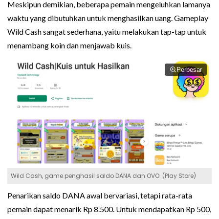
Meskipun demikian, beberapa pemain mengeluhkan lamanya
waktu yang dibutuhkan untuk menghasilkan uang. Gameplay
Wild Cash sangat sederhana, yaitu melakukan tap-tap untuk
menambang koin dan menjawab kuis.
Perbesar
Wild Cash, game penghasil saldo DANA dan OVO. (Play Store)
Penarikan saldo DANA awal bervariasi, tetapi rata-rata
pemain dapat menarik Rp 8.500. Untuk mendapatkan Rp 500,