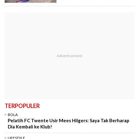
TERPOPULER
BOLA
Pelatih FC Twente Usir Mees Hilgers: Saya Tak Berharap
Dia Kembali ke Klub!
LIFESTYLE