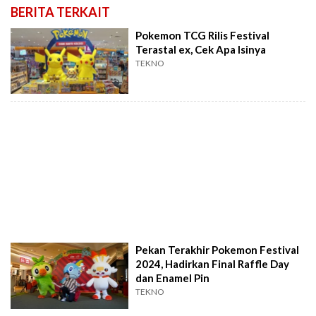
BERITA TERKAIT
Pokemon TCG Rilis Festival
Terastal ex, Cek Apa Isinya
TEKNO
Pekan Terakhir Pokemon Festival
2024, Hadirkan Final Raffle Day
dan Enamel Pin
TEKNO