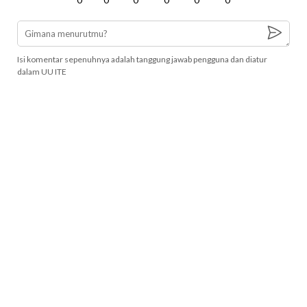
Isi komentar sepenuhnya adalah tanggung jawab pengguna dan diatur
dalam UU ITE