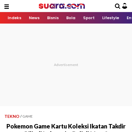
Indeks
News
Bisnis
Bola
Sport
Lifestyle
En
TEKNO
/
GAME
Pokemon Game Kartu Koleksi Ikatan Takdir