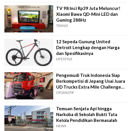
TV 98 Inci Rp39 Juta Meluncur!
Xiaomi Bawa QD-Mini LED dan
Gaming 288Hz
TEKNO
12 Sepeda Gunung United
Detroit Lengkap dengan Harga
dan Spesifikasinya
LIFESTYLE
Pengemudi Truk Indonesia Siap
Berkompetisi di Jepang Usai Juara
UD Trucks Extra Mile Challenge
2026
OTOMOTIF
Temuan Senjata Api hingga
Narkoba di Sekolah Bukti Tata
Kelola Pendidikan Bermasalah
NEWS