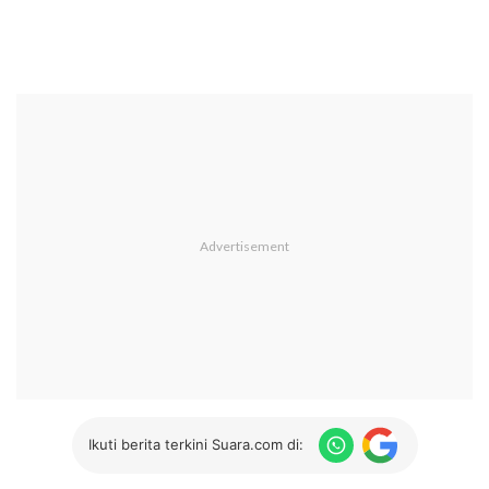
Ikuti berita terkini Suara.com di: