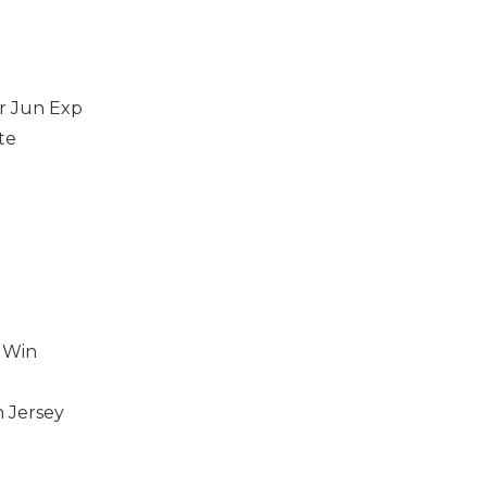
r Jun Exp
te
 Win
 Jersey