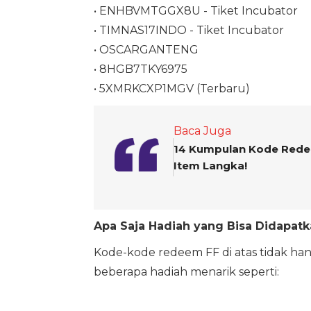
• ENHBVMTGGX8U - Tiket Incubator
• TIMNAS17INDO - Tiket Incubator
• OSCARGANTENG
• 8HGB7TKY6975
• 5XMRKCXP1MGV (Terbaru)
Baca Juga
14 Kumpulan Kode Redeem
Item Langka!
Apa Saja Hadiah yang Bisa Didapatk
Kode-kode redeem FF di atas tidak ha
beberapa hadiah menarik seperti: