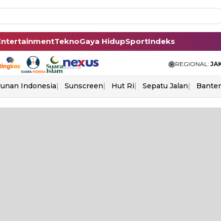
Entertainment
Tekno
Gaya Hidup
Sport
Indeks
REGIONAL:
JA
unan Indonesia
Sunscreen
Hut Ri
Sepatu Jalan
Bante