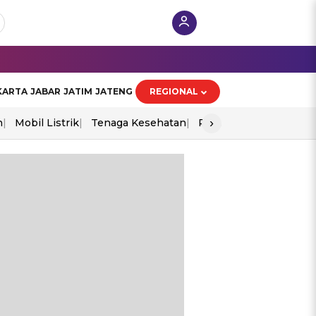
KARTA
JABAR
JATIM
JATENG
REGIONAL
›
n
Mobil Listrik
Tenaga Kesehatan
Perang As-Iran
Ekon