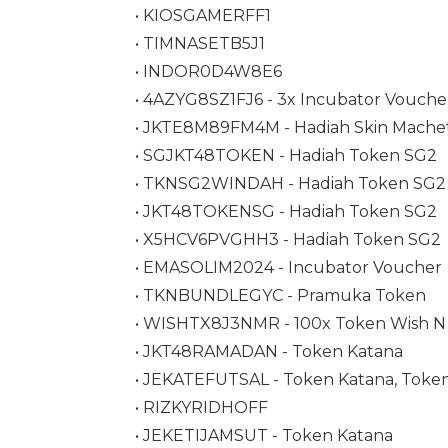
• KIOSGAMERFF1
• TIMNASETB5J1
• INDOR0D4W8E6
• 4AZYG8SZ1FJ6 - 3x Incubator Vouche
• JKTE8M89FM4M - Hadiah Skin Mache
• SGJKT48TOKEN - Hadiah Token SG2
• TKNSG2WINDAH - Hadiah Token SG2
• JKT48TOKENSG - Hadiah Token SG2
• X5HCV6PVGHH3 - Hadiah Token SG2
• EMASOLIM2024 - Incubator Voucher
• TKNBUNDLEGYC - Pramuka Token
• WISHTX8J3NMR - 100x Token Wish N
• JKT48RAMADAN - Token Katana
• JEKATEFUTSAL - Token Katana, Token
• RIZKYRIDHOFF
• JEKETIJAMSUT - Token Katana