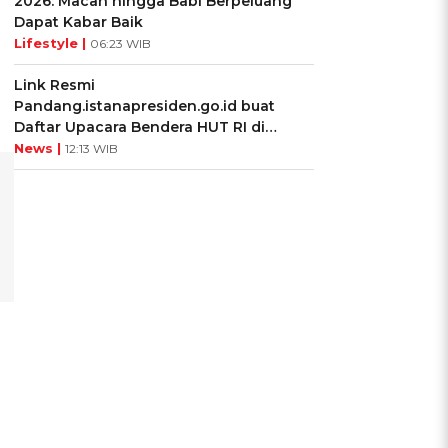
2026: Macan hingga Babi Berpeluang
Dapat Kabar Baik
Lifestyle |
06:23 WIB
Link Resmi
Pandang.istanapresiden.go.id buat
Daftar Upacara Bendera HUT RI di
Istana Negara
News |
12:13 WIB