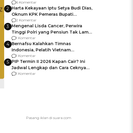
Gagalnya Negara Jamin Keamanan
6 Komentar
Harta Kekayaan Iptu Setya Budi Dias,
2
Oknum KPK Pemeras Bupati
Pemalang
2 Komentar
Mengenal Lisda Cancer, Perwira
3
Tinggi Polri yang Pensiun Tak Lama
Usai Jadi Brigjen
1 Komentar
Bernafsu Kalahkan Timnas
4
Indonesia, Pelatih Vietnam
Berencana Pakai Jimat di Pakansari
1 Komentar
PIP Termin II 2026 Kapan Cair? Ini
5
Jadwal Lengkap dan Cara Ceknya
agar Dana Tidak Hangus!
1 Komentar