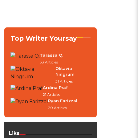
Top Writer Yoursay
Tarassa Q.
33 Articles
Oktavia
Ningrum
31 Articles
Ardina Praf
21 Articles
Ryan Farizzal
20 Articles
Liks