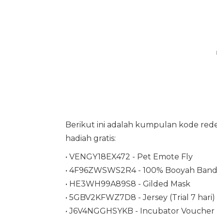
Berikut ini adalah kumpulan kode red
hadiah gratis:
• VENGY18EX472 - Pet Emote Fly
• 4F96ZWSWS2R4 - 100% Booyah Ban
• HE3WH99A89S8 - Gilded Mask
• 5GBV2KFWZ7D8 - Jersey (Trial 7 hari)
• J6V4NGGHSYKB - Incubator Voucher