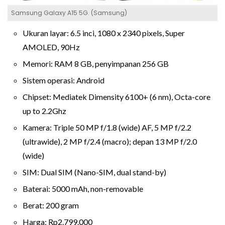
Samsung Galaxy A15 5G. (Samsung)
Ukuran layar: 6.5 inci, 1080 x 2340 pixels, Super
AMOLED, 90Hz
Memori: RAM 8 GB, penyimpanan 256 GB
Sistem operasi: Android
Chipset: Mediatek Dimensity 6100+ (6 nm), Octa-core
up to 2.2Ghz
Kamera: Triple 50 MP f/1.8 (wide) AF, 5 MP f/2.2
(ultrawide), 2 MP f/2.4 (macro); depan 13 MP f/2.0
(wide)
SIM: Dual SIM (Nano-SIM, dual stand-by)
Baterai: 5000 mAh, non-removable
Berat: 200 gram
Harga: Rp2.799.000