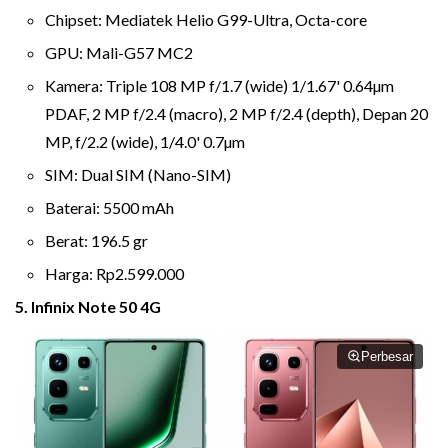
Chipset: Mediatek Helio G99-Ultra, Octa-core
GPU: Mali-G57 MC2
Kamera: Triple 108 MP f/1.7 (wide) 1/1.67' 0.64µm
PDAF, 2 MP f/2.4 (macro), 2 MP f/2.4 (depth), Depan 20
MP, f/2.2 (wide), 1/4.0' 0.7µm
SIM: Dual SIM (Nano-SIM)
Baterai: 5500 mAh
Berat: 196.5 gr
Harga: Rp2.599.000
5. Infinix Note 50 4G
Perbesar