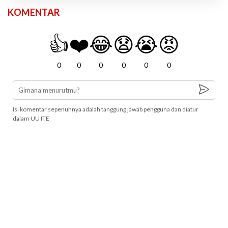
KOMENTAR
👍
❤️
😂
😧
😭
😡
0
0
0
0
0
0
Isi komentar sepenuhnya adalah tanggung jawab pengguna dan diatur
dalam UU ITE