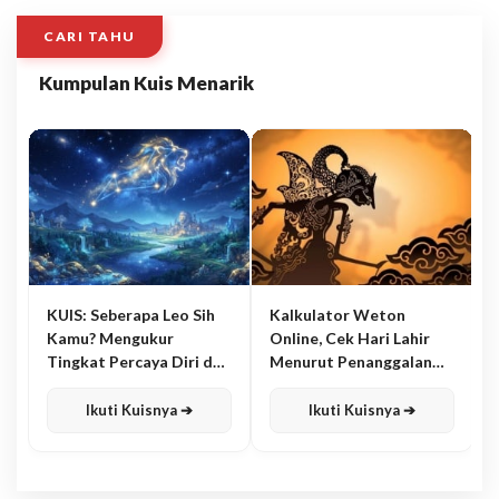
CARI TAHU
Kumpulan Kuis Menarik
KUIS: Seberapa Leo Sih
Kalkulator Weton
Kamu? Mengukur
Online, Cek Hari Lahir
Tingkat Percaya Diri dan
Menurut Penanggalan
Karisma
Jawa
Ikuti Kuisnya ➔
Ikuti Kuisnya ➔