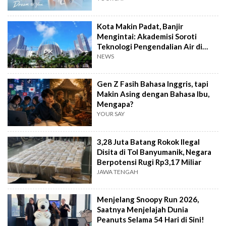
Kota Makin Padat, Banjir
Mengintai: Akademisi Soroti
Teknologi Pengendalian Air di
PIK2
NEWS
Gen Z Fasih Bahasa Inggris, tapi
Makin Asing dengan Bahasa Ibu,
Mengapa?
YOUR SAY
3,28 Juta Batang Rokok Ilegal
Disita di Tol Banyumanik, Negara
Berpotensi Rugi Rp3,17 Miliar
JAWA TENGAH
Menjelang Snoopy Run 2026,
Saatnya Menjelajah Dunia
Peanuts Selama 54 Hari di Sini!