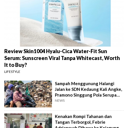
Review Skin1004 Hyalu-Cica Water-Fit Sun
Serum: Sunscreen Viral Tanpa Whitecast, Worth
It to Buy?
LIFESTYLE
Sampah Menggunung Halangi
Jalan ke SDN Kedaung Kali Angke,
Pramono Singgung Pola Serupa
Kramat Jati
NEWS
Kenakan Rompi Tahanan dan
Tangan Terborgol, Febrie
Adriansyah Dibawa ke Kejagung