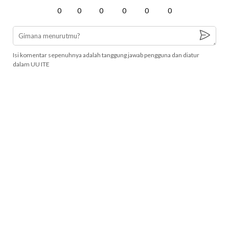
0
0
0
0
0
0
Isi komentar sepenuhnya adalah tanggung jawab pengguna dan diatur
dalam UU ITE