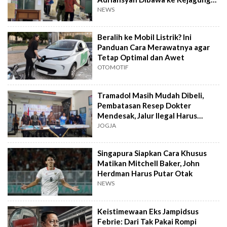
untuk Diperiksa
NEWS
Beralih ke Mobil Listrik? Ini
Panduan Cara Merawatnya agar
Tetap Optimal dan Awet
OTOMOTIF
Tramadol Masih Mudah Dibeli,
Pembatasan Resep Dokter
Mendesak, Jalur Ilegal Harus
Distop
JOGJA
Singapura Siapkan Cara Khusus
Matikan Mitchell Baker, John
Herdman Harus Putar Otak
NEWS
Keistimewaan Eks Jampidsus
Febrie: Dari Tak Pakai Rompi