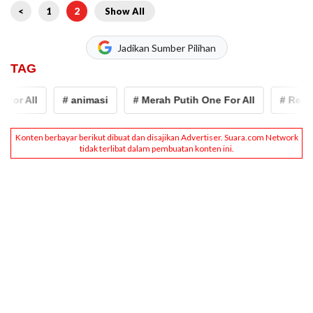
<
1
2
Show All
Jadikan Sumber Pilihan
TAG
r All
# animasi
# Merah Putih One For All
# Reallus