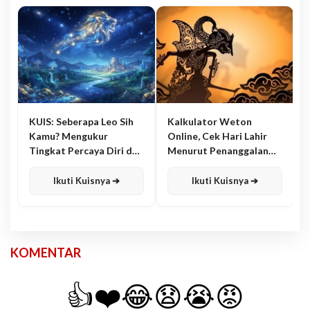
KUIS: Seberapa Leo Sih
Kalkulator Weton
Kamu? Mengukur
Online, Cek Hari Lahir
Tingkat Percaya Diri dan
Menurut Penanggalan
Karisma
Jawa
Ikuti Kuisnya ➔
Ikuti Kuisnya ➔
KOMENTAR
👍
❤️
😂
😧
😭
😡