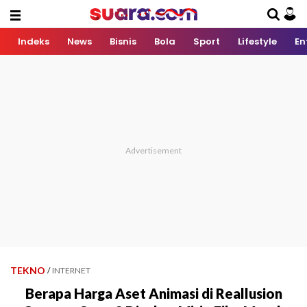
Indeks
News
Bisnis
Bola
Sport
Lifestyle
En
TEKNO
/
INTERNET
Berapa Harga Aset Animasi di Reallusion