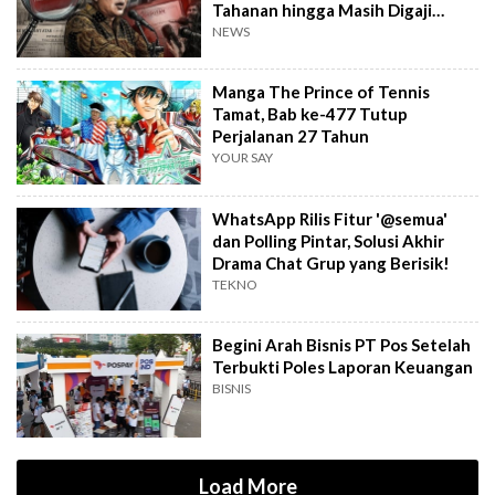
Tahanan hingga Masih Digaji
Negara
NEWS
Manga The Prince of Tennis
Tamat, Bab ke-477 Tutup
Perjalanan 27 Tahun
YOUR SAY
WhatsApp Rilis Fitur '@semua'
dan Polling Pintar, Solusi Akhir
Drama Chat Grup yang Berisik!
TEKNO
Begini Arah Bisnis PT Pos Setelah
Terbukti Poles Laporan Keuangan
BISNIS
Load More