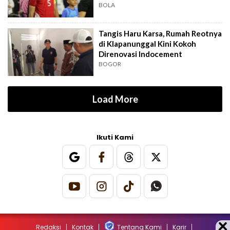
BOLA
Tangis Haru Karsa, Rumah Reotnya
di Klapanunggal Kini Kokoh
Direnovasi Indocement
BOGOR
Load More
Ikuti Kami
Redaksi
Kontak
Tentang Kami
Karir