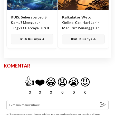
KUIS: Seberapa Leo Sih
Kalkulator Weton
Kamu? Mengukur
Online, Cek Hari Lahir
Tingkat Percaya Diri dan
Menurut Penanggalan
Karisma
Jawa
Ikuti Kuisnya ➔
Ikuti Kuisnya ➔
KOMENTAR
👍
❤️
😂
😧
😭
😡
0
0
0
0
0
0
Isi komentar sepenuhnya adalah tanggung jawab pengguna dan diatur