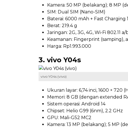
Kamera: 50 MP (belakang); 8 MP (d
SIM: Dual SIM (Nano-SIM)
Baterai: 6000 mAh + Fast Charging
Berat: 219.4 g
Jaringan: 2G, 3G, 4G, Wi-Fi 802.11 a/
Keamanan: Fingerprint (samping), a
Harga: Rp1.993.000
3. vivo Y04s
vivo Y04s (vivo)
Ukuran layar: 6,74 inci, 1600 × 720 (
Memori: 8 GB (dengan extended RA
Sistem operasi: Android 14
Chipset: Helio G99 (6nm), 2.2 GHz
GPU: Mali-G52 MC2
Kamera: 13 MP (belakang); 5 MP (d