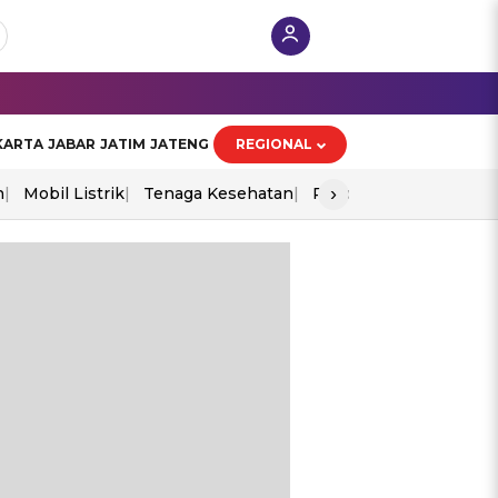
KARTA
JABAR
JATIM
JATENG
REGIONAL
›
n
Mobil Listrik
Tenaga Kesehatan
Piala Aff 2026
Ekono