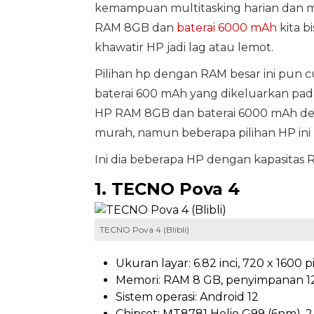
kemampuan multitasking harian dan m
RAM 8GB dan
baterai 6000 mAh
kita b
khawatir HP jadi lag atau lemot.
Pilihan hp dengan RAM besar ini pun
baterai 600 mAh yang dikeluarkan pad
HP RAM 8GB dan baterai 6000 mAh de
murah, namun beberapa pilihan HP ini m
Ini dia beberapa HP dengan kapasitas
1. TECNO Pova 4
TECNO Pova 4 (Blibli)
Ukuran layar: 6.82 inci, 720 x 1600 p
Memori: RAM 8 GB, penyimpanan 12
Sistem operasi: Android 12
Chipset: MT8781 Helio G99 (6nm), 2