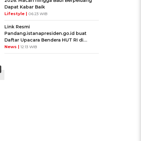
2026: Macan hingga Babi Berpeluang
Dapat Kabar Baik
Lifestyle |
06:23 WIB
Link Resmi
Pandang.istanapresiden.go.id buat
Daftar Upacara Bendera HUT RI di
Istana Negara
News |
12:13 WIB