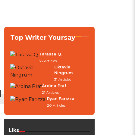
Top Writer Yoursay
Tarassa Q.
33 Articles
Oktavia
Ningrum
31 Articles
Ardina Praf
21 Articles
Ryan Farizzal
20 Articles
Liks