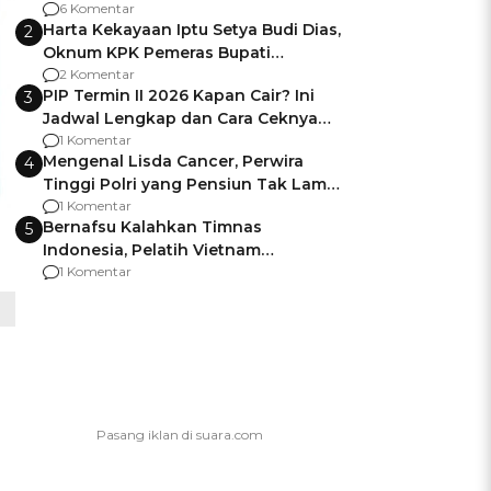
Gagalnya Negara Jamin Keamanan
6 Komentar
Harta Kekayaan Iptu Setya Budi Dias,
2
Oknum KPK Pemeras Bupati
Pemalang
2 Komentar
PIP Termin II 2026 Kapan Cair? Ini
3
Jadwal Lengkap dan Cara Ceknya
agar Dana Tidak Hangus!
1 Komentar
Mengenal Lisda Cancer, Perwira
4
Tinggi Polri yang Pensiun Tak Lama
Usai Jadi Brigjen
1 Komentar
Bernafsu Kalahkan Timnas
5
Indonesia, Pelatih Vietnam
Berencana Pakai Jimat di Pakansari
1 Komentar