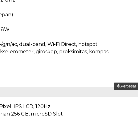
epan)
 18W
b/g/n/ac, dual-band, Wi-Fi Direct, hotspot
kselerometer, giroskop, proksimitas, kompas
Perbesar
 Pixel, IPS LCD, 120Hz
an 256 GB, microSD Slot