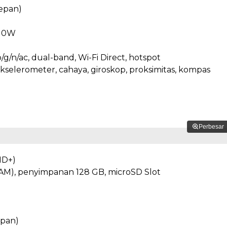
epan)
 10W
b/g/n/ac, dual-band, Wi-Fi Direct, hotspot
kselerometer, cahaya, giroskop, proksimitas, kompas
Perbesar
HD+)
M), penyimpanan 128 GB, microSD Slot
epan)