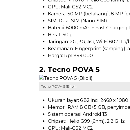
GPU: Mali-G52 MC2
Kamera: 50 MP (belakang); 8 MP (d
SIM: Dual SIM (Nano-SIM)
Baterai: 6000 mAh + Fast Charging
Berat: 50 g
Jaringan: 2G, 3G, 4G, Wi-Fi 802.11 a/
Keamanan: Fingerprint (samping), a
Harga: Rp1.899.000
2. Tecno POVA 5
Tecno POVA 5 (Blibli)
Ukuran layar: 6.82 inci, 2460 x 1080
Memori: RAM 8 GB+5 GB, penyimpan
Sistem operasi: Android 13
Chipset: Helio G99 (6nm), 2.2 GHz
GPU: Mali-G52 MC2