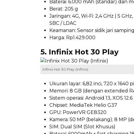
Baterai: 6.000 mAh (standar) dan
Berat: 205 g
Jaringan: 4G, Wi-Fi: 2,4 GHz | 5 GH
SBC / LDAC
Keamanan: Sensor sidik jari sampin
Harga: Rp1.429.000
5. Infinix Hot 30 Play
Infinix Hot 30 Play (Infinix)
Ukuran layar: 6,82 inci, 720 x 1640 p
Memori: 8 GB (dengan extended RA
Sistem operasi: Android 13, XOS 12.6
Chipset: MediaTek Helio G37
GPU: PowerVR GE8320
Kamera: 50 MP (belakang); 8 MP (d
SIM: Dual SIM (Slot Khusus)
Baterai: 6000mAh + fast charging 