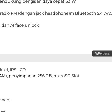
 mendukung pengisian daya cepat 33 W
z, radio FM (dengan jack headphone)m Bluetooth 5.4, AAC
g dan AI face unlock
Perbesar
iksel, IPS LCD
M), penyimpanan 256 GB, microSD Slot
epan)
18W