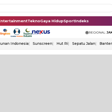
Entertainment
Tekno
Gaya Hidup
Sport
Indeks
REGIONAL:
JA
unan Indonesia
Sunscreen
Hut Ri
Sepatu Jalan
Bante