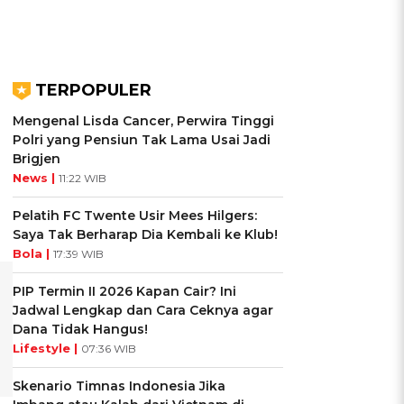
TERPOPULER
Mengenal Lisda Cancer, Perwira Tinggi
Polri yang Pensiun Tak Lama Usai Jadi
Brigjen
News |
11:22 WIB
Pelatih FC Twente Usir Mees Hilgers:
Saya Tak Berharap Dia Kembali ke Klub!
Bola |
17:39 WIB
PIP Termin II 2026 Kapan Cair? Ini
Jadwal Lengkap dan Cara Ceknya agar
Dana Tidak Hangus!
Lifestyle |
07:36 WIB
Skenario Timnas Indonesia Jika