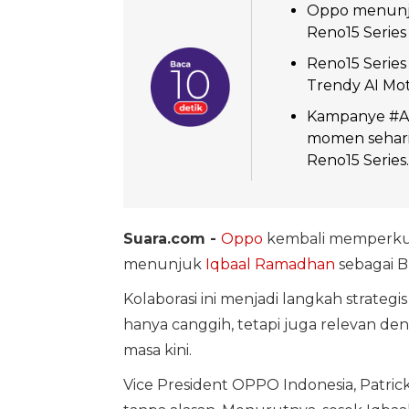
Oppo menunju
Reno15 Serie
Reno15 Series
Trendy AI Mot
Kampanye #A
momen sehari
Reno15 Series.
Suara.com -
Oppo
kembali memperkuat
menunjuk
Iqbaal Ramadhan
sebagai B
Kolaborasi ini menjadi langkah strat
hanya canggih, tetapi juga relevan de
masa kini.
Vice President OPPO Indonesia, Patr