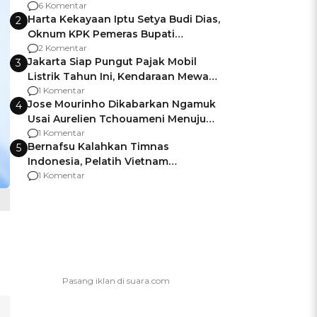
Gagalnya Negara Jamin Keamanan
6 Komentar
Harta Kekayaan Iptu Setya Budi Dias,
2
Oknum KPK Pemeras Bupati
Pemalang
2 Komentar
Jakarta Siap Pungut Pajak Mobil
3
Listrik Tahun Ini, Kendaraan Mewah
Kena hingga 75% PKB
1 Komentar
Jose Mourinho Dikabarkan Ngamuk
4
Usai Aurelien Tchouameni Menuju
Manchester United
1 Komentar
Bernafsu Kalahkan Timnas
5
Indonesia, Pelatih Vietnam
Berencana Pakai Jimat di Pakansari
1 Komentar