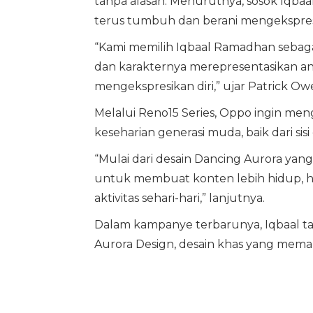
tanpa alasan. Menurutnya, sosok Iqba
terus tumbuh dan berani mengekspresi
“Kami memilih Iqbaal Ramadhan sebaga
dan karakternya merepresentasikan a
mengekspresikan diri,” ujar Patrick Ow
Melalui Reno15 Series, Oppo ingin me
keseharian generasi muda, baik dari si
“Mulai dari desain Dancing Aurora yang
untuk membuat konten lebih hidup,
aktivitas sehari-hari,” lanjutnya.
Dalam kampanye terbarunya, Iqbaal 
Aurora Design, desain khas yang mema