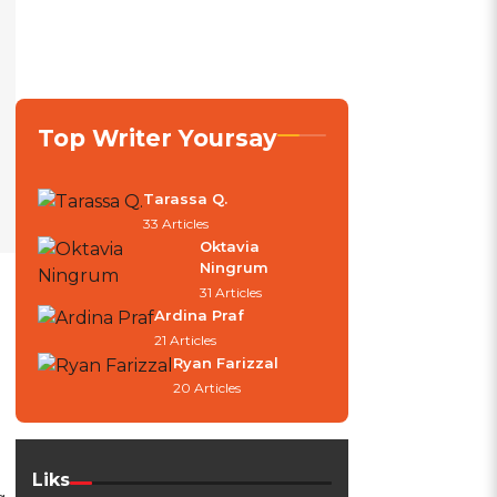
Top Writer Yoursay
Tarassa Q.
33 Articles
Oktavia
Ningrum
31 Articles
Ardina Praf
21 Articles
Ryan Farizzal
20 Articles
Liks