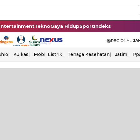
Entertainment
Tekno
Gaya Hidup
Sport
Indeks
REGIONAL:
JA
Shio
Kulkas
Mobil Listrik
Tenaga Kesehatan
Jatim
Pp