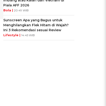
Imbang atau Kalah dari Vietnam di
Piala AFF 2026
Bola |
20:49 WIB
Sunscreen Apa yang Bagus untuk
Menghilangkan Flek Hitam di Wajah?
Ini 3 Rekomendasi sesuai Review
Lifestyle |
14:45 WIB