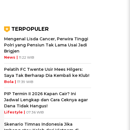
TERPOPULER
Mengenal Lisda Cancer, Perwira Tinggi
Polri yang Pensiun Tak Lama Usai Jadi
Brigjen
News |
11:22 WIB
Pelatih FC Twente Usir Mees Hilgers:
Saya Tak Berharap Dia Kembali ke Klub!
Bola |
17:39 WIB
PIP Termin II 2026 Kapan Cair? Ini
Jadwal Lengkap dan Cara Ceknya agar
Dana Tidak Hangus!
Lifestyle |
07:36 WIB
Skenario Timnas Indonesia Jika