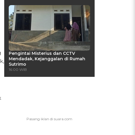
g
Pengintai Misterius dan CCTV
Mendadak, Kejanggalan di Rumah
k,
Sutrimo
16:00 WIB
k