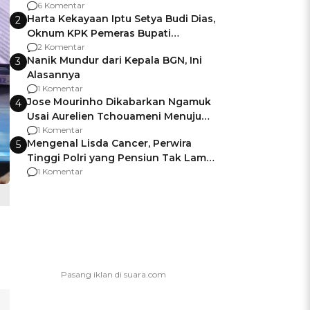
Gagalnya Negara Jamin Keamanan
6 Komentar
Harta Kekayaan Iptu Setya Budi Dias,
2
Oknum KPK Pemeras Bupati
Pemalang
2 Komentar
Nanik Mundur dari Kepala BGN, Ini
3
Alasannya
1 Komentar
Jose Mourinho Dikabarkan Ngamuk
4
Usai Aurelien Tchouameni Menuju
Manchester United
1 Komentar
Mengenal Lisda Cancer, Perwira
5
Tinggi Polri yang Pensiun Tak Lama
Usai Jadi Brigjen
1 Komentar