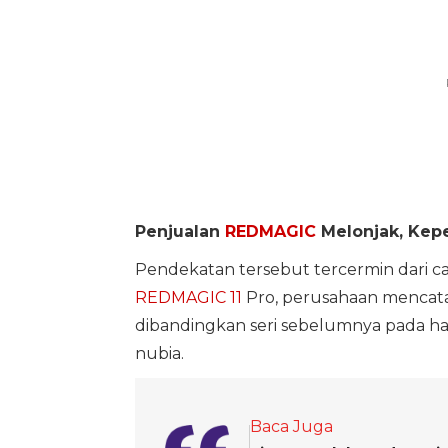
Penjualan
REDMAGIC
Melonjak, Kep
Pendekatan tersebut tercermin dari cap
REDMAGIC 11
Pro, perusahaan mencata
dibandingkan seri sebelumnya pada har
nubia.
Baca Juga