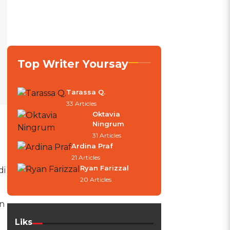
Top Writer Yoursay
Tarassa Q.
33 Articles
Oktavia
Ningrum
31 Articles
Ardina Praf
21 Articles
Ryan Farizzal
di
20 Articles
n
Liks