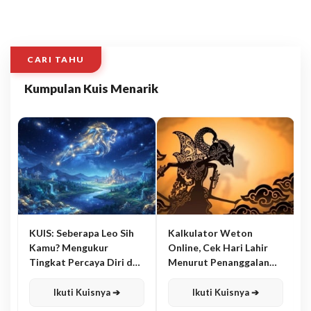
CARI TAHU
Kumpulan Kuis Menarik
KUIS: Seberapa Leo Sih
Kalkulator Weton
Kamu? Mengukur
Online, Cek Hari Lahir
Tingkat Percaya Diri dan
Menurut Penanggalan
Karisma
Jawa
Ikuti Kuisnya ➔
Ikuti Kuisnya ➔