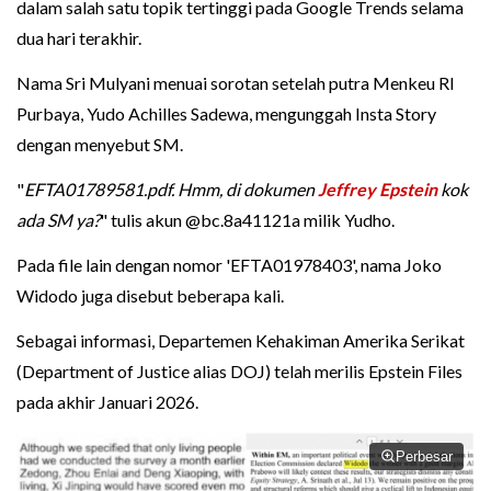
dalam salah satu topik tertinggi pada Google Trends selama
dua hari terakhir.
Nama Sri Mulyani menuai sorotan setelah putra Menkeu RI
Purbaya, Yudo Achilles Sadewa, mengunggah Insta Story
dengan menyebut SM.
"
EFTA01789581.pdf. Hmm, di dokumen
Jeffrey Epstein
kok
ada SM ya?
" tulis akun @bc.8a41121a milik Yudho.
Pada file lain dengan nomor 'EFTA01978403', nama Joko
Widodo juga disebut beberapa kali.
Sebagai informasi, Departemen Kehakiman Amerika Serikat
(Department of Justice alias DOJ) telah merilis Epstein Files
pada akhir Januari 2026.
Perbesar