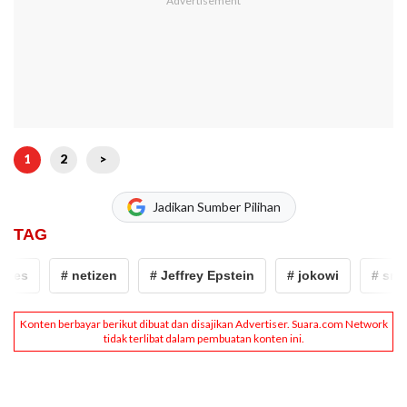
1
2
>
Jadikan Sumber Pilihan
TAG
es
# netizen
# Jeffrey Epstein
# jokowi
# sri mu