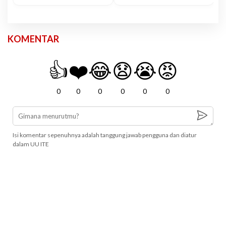
KOMENTAR
👍
❤️
😂
😧
😭
😡
0
0
0
0
0
0
Isi komentar sepenuhnya adalah tanggung jawab pengguna dan diatur
dalam UU ITE