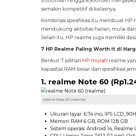
5.000mAh hingga 6.500mAh menjadikan 
semakin kompetitif di kelasnya.
Kombinasi spesifikasi itu membuat HP
mendukung aktivitas harian, mulai dari
Selain itu, HP realme juga memiliki 
7 HP Realme Paling Worth It di Har
Berikut 7 pilihan
HP murah
realme yang
kapasitas RAM besar dan spesifikasi jem
1. realme Note 60 (Rp1.2
realme Note 60 (realme)
Ukuran layar: 6.74 inci, IPS LCD, 90H
Memori: RAM 6 GB, ROM 128 GB
Sistem operasi: Android 14, Realme U
CPU: Unisoc Tiger T612 (12 nm), Oct