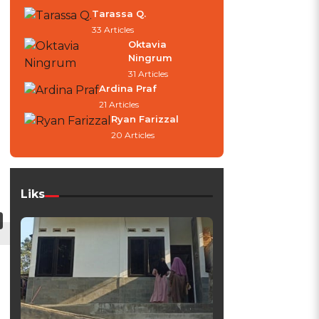
Tarassa Q.
33 Articles
Oktavia
Ningrum
31 Articles
Ardina Praf
21 Articles
Ryan Farizzal
20 Articles
Liks