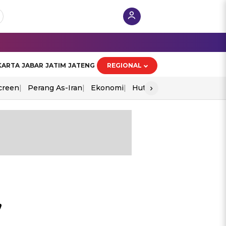
KARTA
JABAR
JATIM
JATENG
REGIONAL
›
creen
Perang As-Iran
Ekonomi
Hut Ri
,