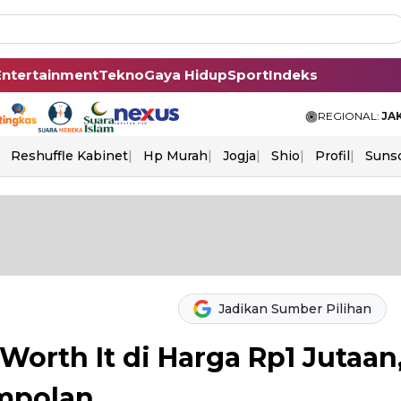
Entertainment
Tekno
Gaya Hidup
Sport
Indeks
REGIONAL:
JA
Reshuffle Kabinet
Hp Murah
Jogja
Shio
Profil
Suns
Jadikan Sumber Pilihan
Worth It di Harga Rp1 Jutaan
mpolan