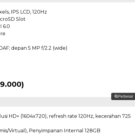
ixels, IPS LCD, 120Hz
croSD Slot
I 6.0
ore
AF; depan 5 MP f/2.2 (wide)
99.000)
Perbesar
solusi HD+ (1604x720), refresh rate 120Hz, kecerahan 725
s/Virtual), Penyimpanan Internal 128GB