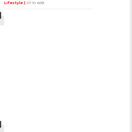
Lifestyle |
07:10 WIB