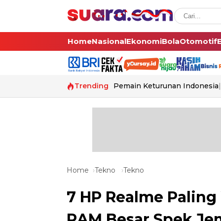
Home
Nasional
Ekonomi
Bola
Otomotif
Trending
Pemain Keturunan Indonesia
Home
Tekno
Tekno
7 HP Realme Paling 
RAM Besar Spek Je