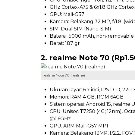
GHz Cortex-A75 & 6x1.8 GHz Cortex
GPU: Mali-G57
Kamera: Belakang 32 MP, f/1.8, (wide
SIM: Dual SIM (Nano-SIM)
Baterai: 5000 mAh, non-removable
Berat: 187 gr
2. realme Note 70 (Rp1.
realme Note 70 (realme)
Ukuran layar: 6.7 inci, IPS LCD, 720 
Memori: RAM 4 GB, ROM 64GB
Sistem operasi: Android 15, realme U
CPU: Unisoc T7250 (4G; 12nm), Octa
@1.6GHz
GPU: ARM Mali-G57 MP1
Kamera: Belakang 13MP, f/2.2, FOV 7