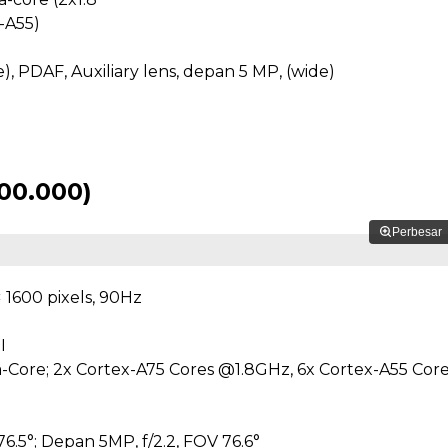
-A55)
), PDAF, Auxiliary lens, depan 5 MP, (wide)
500.000)
Perbesar
× 1600 pixels, 90Hz
I
-Core; 2x Cortex-A75 Cores @1.8GHz, 6x Cortex-A55 Cor
6.5°; Depan 5MP, f/2.2, FOV 76.6°