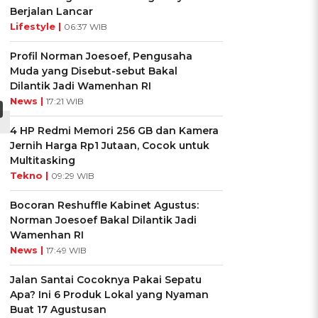
Berjalan Lancar
Lifestyle |
06:37 WIB
Profil Norman Joesoef, Pengusaha
Muda yang Disebut-sebut Bakal
Dilantik Jadi Wamenhan RI
News |
17:21 WIB
4 HP Redmi Memori 256 GB dan Kamera
Jernih Harga Rp1 Jutaan, Cocok untuk
Multitasking
Tekno |
09:29 WIB
Bocoran Reshuffle Kabinet Agustus:
Norman Joesoef Bakal Dilantik Jadi
Wamenhan RI
News |
17:49 WIB
Jalan Santai Cocoknya Pakai Sepatu
Apa? Ini 6 Produk Lokal yang Nyaman
Buat 17 Agustusan