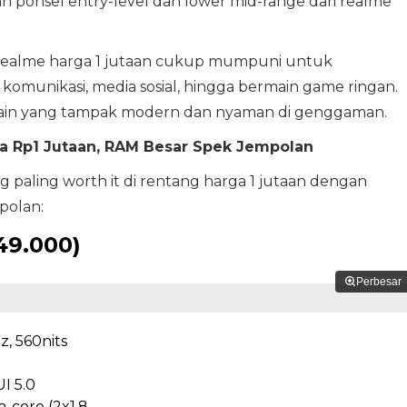
ponsel entry-level dan lower mid-range dari realme
 realme harga 1 jutaan cukup mumpuni untuk
 komunikasi, media sosial, hingga bermain game ringan.
desain yang tampak modern dan nyaman di genggaman.
ga Rp1 Jutaan, RAM Besar Spek Jempolan
 paling worth it di rentang harga 1 jutaan dengan
polan:
49.000)
Perbesar
z, 560nits
I 5.0
a-core (2x1.8