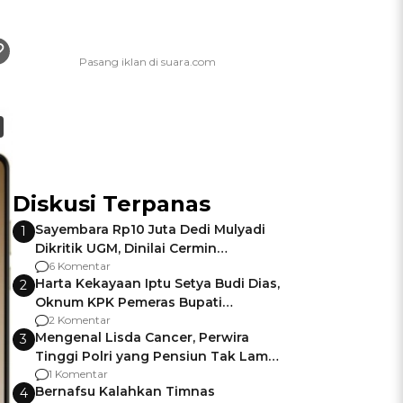
Diskusi Terpanas
Sayembara Rp10 Juta Dedi Mulyadi
1
Dikritik UGM, Dinilai Cermin
Gagalnya Negara Jamin Keamanan
6 Komentar
Harta Kekayaan Iptu Setya Budi Dias,
2
Oknum KPK Pemeras Bupati
Pemalang
2 Komentar
Mengenal Lisda Cancer, Perwira
3
Tinggi Polri yang Pensiun Tak Lama
Usai Jadi Brigjen
1 Komentar
Bernafsu Kalahkan Timnas
4