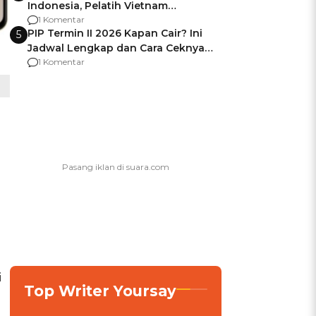
Indonesia, Pelatih Vietnam
Berencana Pakai Jimat di Pakansari
1 Komentar
PIP Termin II 2026 Kapan Cair? Ini
5
Jadwal Lengkap dan Cara Ceknya
agar Dana Tidak Hangus!
1 Komentar
i
Top Writer Yoursay