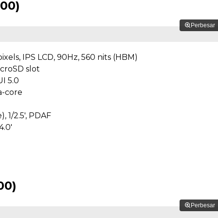
000)
Perbesar
pixels, IPS LCD, 90Hz, 560 nits (HBM)
croSD slot
I 5.0
a-core
, 1/2.5', PDAF
4.0'
00)
Perbesar