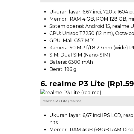
Ukuran layar: 6.67 inci, 720 x 1604 p
Memori: RAM 4 GB, ROM 128 GB, mi
Sistem operasi: Android 15, realme U
CPU: Unisoc T7250 (12 nm), Octa-c
GPU: Mali-G57 MP1
Kamera: 50 MP f/1.8 27mm (wide) PD
SIM: Dual SIM (Nano-SIM)
Baterai: 6300 mAh
Berat: 196 g
6. realme P3 Lite (Rp1.5
realme P3 Lite (realme)
Ukuran layar: 6,67 inci IPS LCD, re
nits
Memori: RAM 4GB (+8GB RAM Dinami