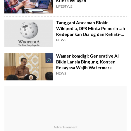
Kuota Wilayah
LIFESTYLE
Tanggapi Ancaman Blokir
Wikipedia, DPR Minta Pemerintah
Kedepankan Dialog dan Kehati-
hatian
NEWS
Wamenkomdigi: Generative AI
Bikin Lansia Bingung, Konten
Rekayasa Wajib Watermark
NEWS