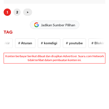
1
2
>
Jadikan Sumber Pilihan
TAG
okir
# Aturan
# komdigi
# youtube
# Blokir Aku