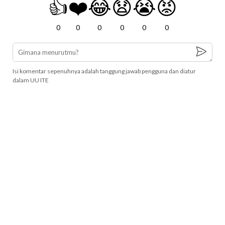
👍
❤️
😂
😧
😭
😡
0
0
0
0
0
0
Isi komentar sepenuhnya adalah tanggung jawab pengguna dan diatur
dalam UU ITE