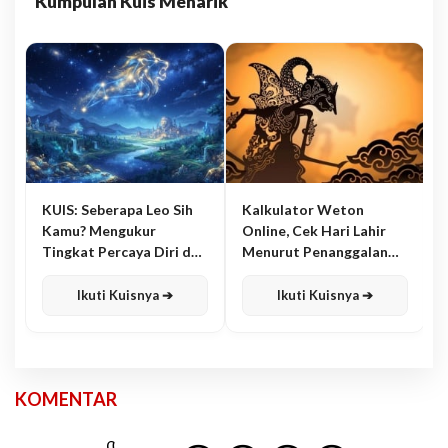
Kumpulan Kuis Menarik
KUIS: Seberapa Leo Sih
Kalkulator Weton
Kamu? Mengukur
Online, Cek Hari Lahir
Tingkat Percaya Diri dan
Menurut Penanggalan
Karisma
Jawa
Ikuti Kuisnya ➔
Ikuti Kuisnya ➔
KOMENTAR