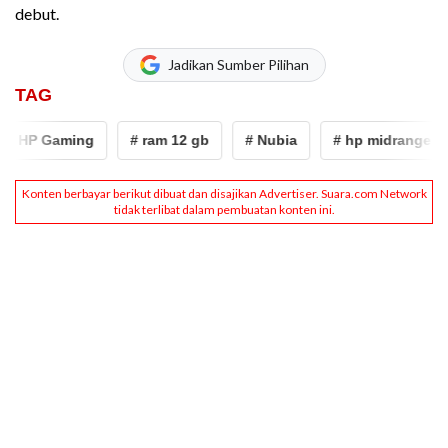
debut.
Jadikan Sumber Pilihan
TAG
 HP Gaming
# ram 12 gb
# Nubia
# hp midrange