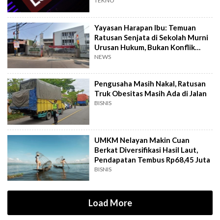
Iklan
TEKNO
Yayasan Harapan Ibu: Temuan
Ratusan Senjata di Sekolah Murni
Urusan Hukum, Bukan Konflik
Internal
NEWS
Pengusaha Masih Nakal, Ratusan
Truk Obesitas Masih Ada di Jalan
BISNIS
UMKM Nelayan Makin Cuan
Berkat Diversifikasi Hasil Laut,
Pendapatan Tembus Rp68,45 Juta
BISNIS
Load More