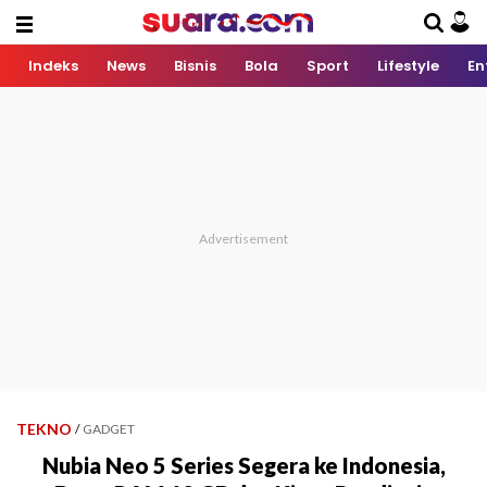
Indeks
News
Bisnis
Bola
Sport
Lifestyle
En
TEKNO
/
GADGET
Nubia Neo 5 Series Segera ke Indonesia,