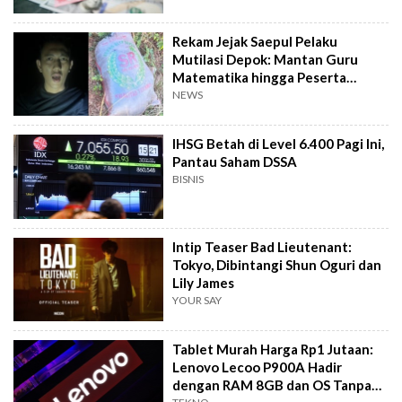
Rekam Jejak Saepul Pelaku
Mutilasi Depok: Mantan Guru
Matematika hingga Peserta
Dangdut TV
NEWS
IHSG Betah di Level 6.400 Pagi Ini,
Pantau Saham DSSA
BISNIS
Intip Teaser Bad Lieutenant:
Tokyo, Dibintangi Shun Oguri dan
Lily James
YOUR SAY
Tablet Murah Harga Rp1 Jutaan:
Lenovo Lecoo P900A Hadir
dengan RAM 8GB dan OS Tanpa