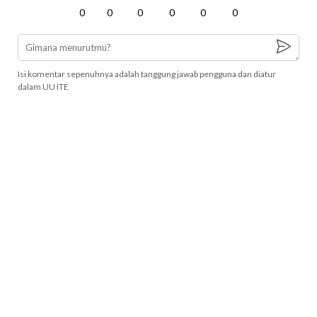
0
0
0
0
0
0
Isi komentar sepenuhnya adalah tanggung jawab pengguna dan diatur
dalam UU ITE