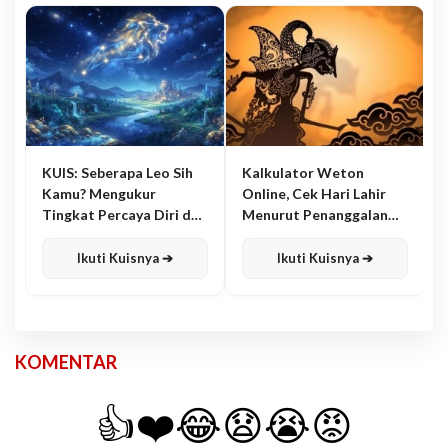
KUIS: Seberapa Leo Sih
Kalkulator Weton
Kamu? Mengukur
Online, Cek Hari Lahir
Tingkat Percaya Diri dan
Menurut Penanggalan
Karisma
Jawa
Ikuti Kuisnya ➔
Ikuti Kuisnya ➔
KOMENTAR
👍
❤️
😂
😧
😭
😡