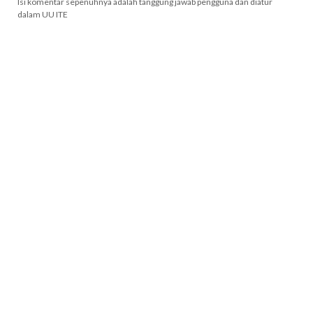
Isi komentar sepenuhnya adalah tanggung jawab pengguna dan diatur
dalam UU ITE