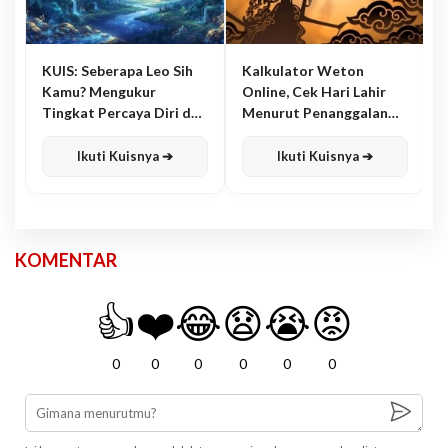
KUIS: Seberapa Leo Sih
Kalkulator Weton
Kamu? Mengukur
Online, Cek Hari Lahir
Tingkat Percaya Diri dan
Menurut Penanggalan
Karisma
Jawa
Ikuti Kuisnya ➔
Ikuti Kuisnya ➔
KOMENTAR
👍
❤️
😂
😧
😭
😡
0
0
0
0
0
0