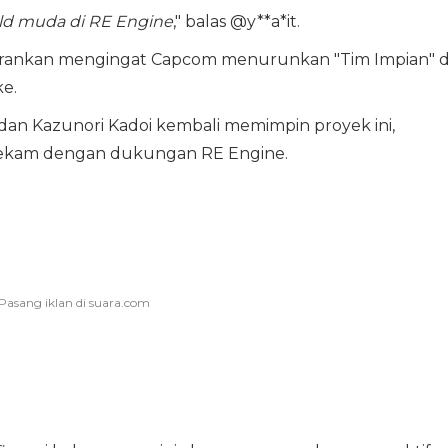
ield muda di RE Engine
," balas @y**a*it.
herankan mengingat Capcom menurunkan "Tim Impian" d
e.
dan Kazunori Kadoi kembali memimpin proyek ini,
cekam dengan dukungan RE Engine.