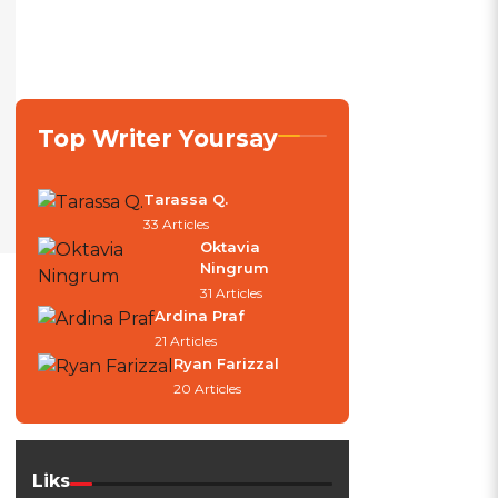
Top Writer Yoursay
Tarassa Q.
33 Articles
Oktavia
Ningrum
31 Articles
Ardina Praf
21 Articles
Ryan Farizzal
20 Articles
Liks