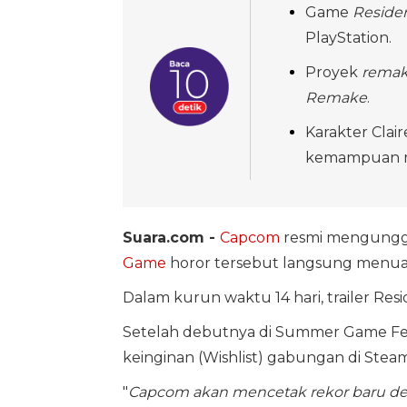
Game
Residen
PlayStation.
Proyek
rema
Remake
.
Karakter Clair
kemampuan m
Suara.com -
Capcom
resmi mengungga
Game
horor tersebut langsung menuai
Dalam kurun waktu 14 hari, trailer Resi
Setelah debutnya di Summer Game Fest
keinginan (Wishlist) gabungan di Steam
"
Capcom akan mencetak rekor baru de