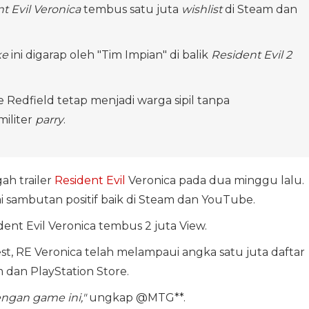
t Evil Veronica
tembus satu juta
wishlist
di Steam dan
ke
ini digarap oleh "Tim Impian" di balik
Resident Evil 2
e Redfield tetap menjadi warga sipil tanpa
iliter
parry
.
h trailer
Resident Evil
Veronica pada dua minggu lalu.
 sambutan positif baik di Steam dan YouTube.
dent Evil Veronica tembus 2 juta View.
, RE Veronica telah melampaui angka satu juta daftar
 dan PlayStation Store.
ngan game ini,"
ungkap @MTG**.