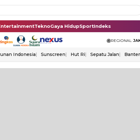
Entertainment
Tekno
Gaya Hidup
Sport
Indeks
REGIONAL:
JA
unan Indonesia
Sunscreen
Hut Ri
Sepatu Jalan
Bante