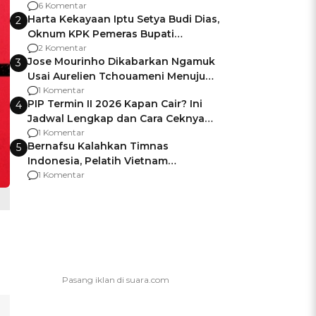
Gagalnya Negara Jamin Keamanan
6 Komentar
Harta Kekayaan Iptu Setya Budi Dias,
2
Oknum KPK Pemeras Bupati
Pemalang
2 Komentar
Jose Mourinho Dikabarkan Ngamuk
3
Usai Aurelien Tchouameni Menuju
Manchester United
1 Komentar
PIP Termin II 2026 Kapan Cair? Ini
4
Jadwal Lengkap dan Cara Ceknya
agar Dana Tidak Hangus!
1 Komentar
Bernafsu Kalahkan Timnas
5
Indonesia, Pelatih Vietnam
Berencana Pakai Jimat di Pakansari
1 Komentar