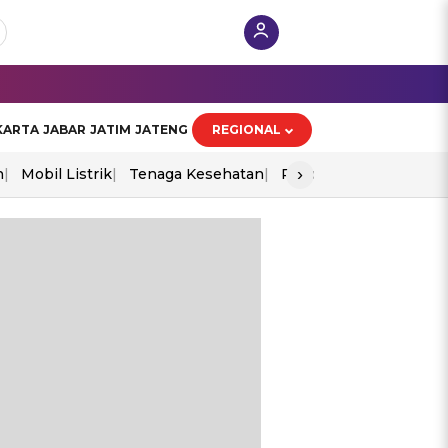
KARTA
JABAR
JATIM
JATENG
REGIONAL
›
n
Mobil Listrik
Tenaga Kesehatan
Piala Aff 2026
Ekono