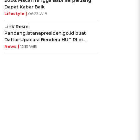
2026: Macan hingga Babi Berpeluang
Dapat Kabar Baik
Lifestyle |
06:23 WIB
Link Resmi
Pandang.istanapresiden.go.id buat
Daftar Upacara Bendera HUT RI di
Istana Negara
News |
12:13 WIB