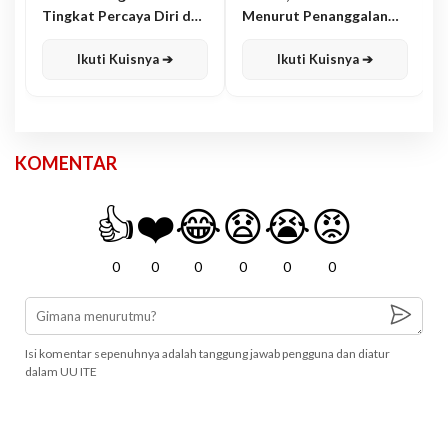
Tingkat Percaya Diri dan
Menurut Penanggalan
Karisma
Jawa
Ikuti Kuisnya ➔
Ikuti Kuisnya ➔
KOMENTAR
👍
❤️
😂
😧
😭
😡
0
0
0
0
0
0
Isi komentar sepenuhnya adalah tanggung jawab pengguna dan diatur
dalam UU ITE