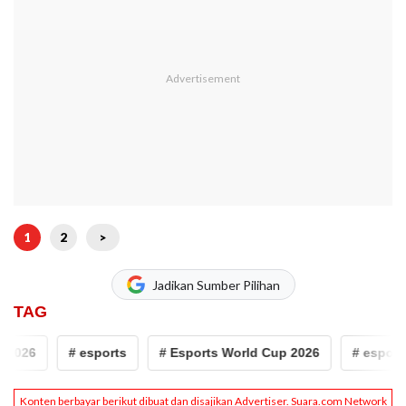
1
2
>
Jadikan Sumber Pilihan
TAG
 2026
# esports
# Esports World Cup 2026
# esports