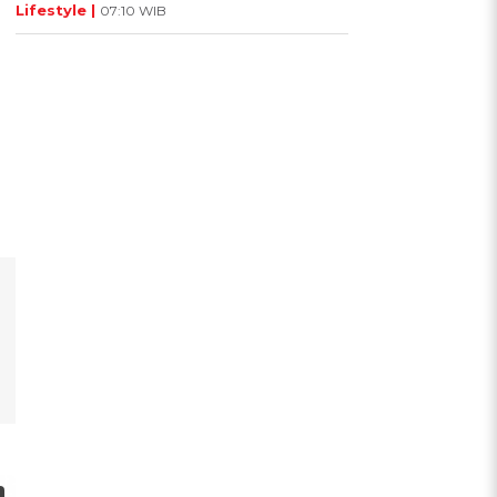
Lifestyle |
07:10 WIB