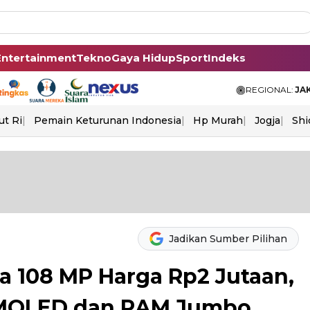
Entertainment
Tekno
Gaya Hidup
Sport
Indeks
REGIONAL:
JA
ut Ri
Pemain Keturunan Indonesia
Hp Murah
Jogja
Shi
Jadikan Sumber Pilihan
 108 MP Harga Rp2 Jutaan,
AMOLED dan RAM Jumbo