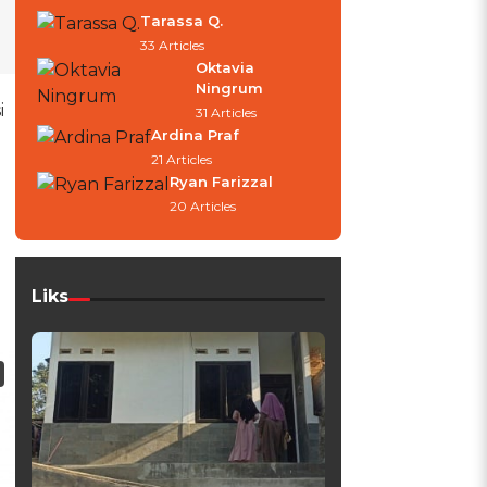
Tarassa Q.
33 Articles
Oktavia
Ningrum
i
31 Articles
Ardina Praf
21 Articles
Ryan Farizzal
20 Articles
Liks