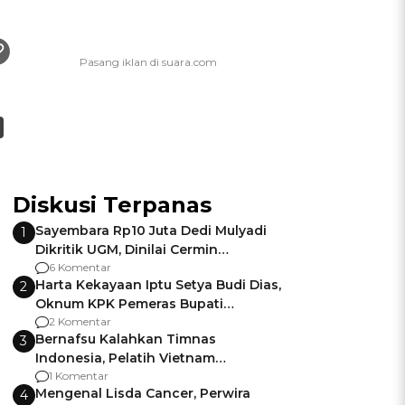
Diskusi Terpanas
Sayembara Rp10 Juta Dedi Mulyadi
1
Dikritik UGM, Dinilai Cermin
Gagalnya Negara Jamin Keamanan
6 Komentar
Harta Kekayaan Iptu Setya Budi Dias,
2
Oknum KPK Pemeras Bupati
Pemalang
2 Komentar
Bernafsu Kalahkan Timnas
3
Indonesia, Pelatih Vietnam
Berencana Pakai Jimat di Pakansari
1 Komentar
Mengenal Lisda Cancer, Perwira
4