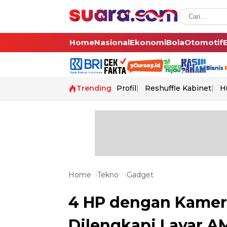
Home
Nasional
Ekonomi
Bola
Otomotif
Trending
Profil
Reshuffle Kabinet
H
Home
Tekno
Gadget
4 HP dengan Kamera
Dilengkapi Layar 