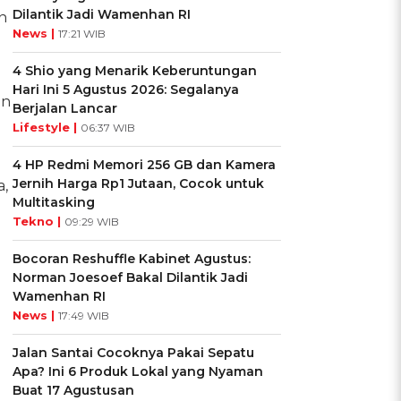
Dilantik Jadi Wamenhan RI
n
News |
17:21 WIB
4 Shio yang Menarik Keberuntungan
Hari Ini 5 Agustus 2026: Segalanya
an
Berjalan Lancar
Lifestyle |
06:37 WIB
4 HP Redmi Memori 256 GB dan Kamera
Jernih Harga Rp1 Jutaan, Cocok untuk
a,
Multitasking
Tekno |
09:29 WIB
Bocoran Reshuffle Kabinet Agustus:
Norman Joesoef Bakal Dilantik Jadi
Wamenhan RI
News |
17:49 WIB
Jalan Santai Cocoknya Pakai Sepatu
Apa? Ini 6 Produk Lokal yang Nyaman
Buat 17 Agustusan