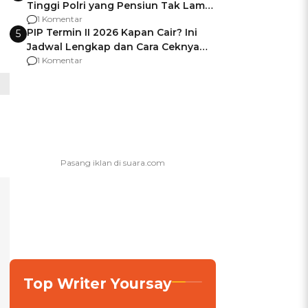
Tinggi Polri yang Pensiun Tak Lama
Usai Jadi Brigjen
1 Komentar
PIP Termin II 2026 Kapan Cair? Ini
5
Jadwal Lengkap dan Cara Ceknya
agar Dana Tidak Hangus!
1 Komentar
Top Writer Yoursay