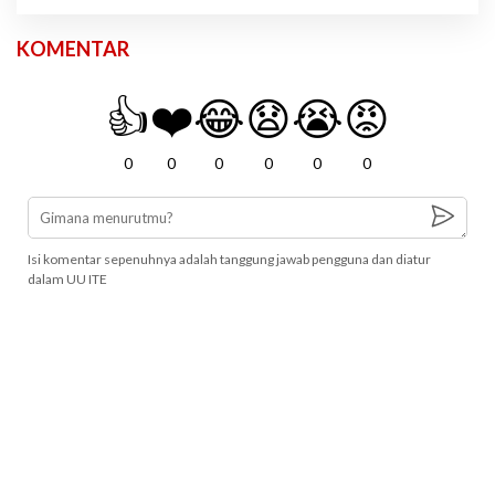
KOMENTAR
👍
❤️
😂
😧
😭
😡
0
0
0
0
0
0
Isi komentar sepenuhnya adalah tanggung jawab pengguna dan diatur
dalam UU ITE