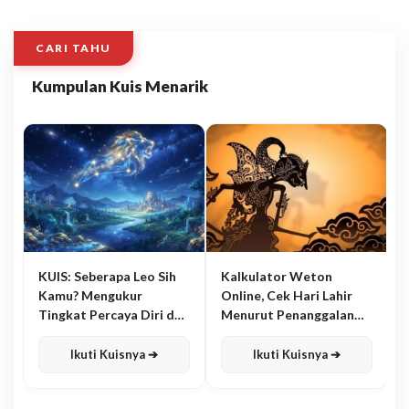
CARI TAHU
Kumpulan Kuis Menarik
KUIS: Seberapa Leo Sih
Kalkulator Weton
Kamu? Mengukur
Online, Cek Hari Lahir
Tingkat Percaya Diri dan
Menurut Penanggalan
Karisma
Jawa
Ikuti Kuisnya ➔
Ikuti Kuisnya ➔