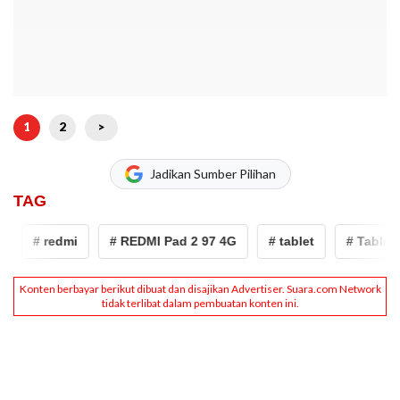
1
2
>
Jadikan Sumber Pilihan
TAG
# redmi
# REDMI Pad 2 97 4G
# tablet
# Tablet Mu