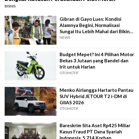
BISNIS
Gibran di Gayo Lues: Kondisi
Alamnya Begini, Normalisasi
Sungai Itu Lebih Mahal dari Bikin
Jembatan
NEWS
Budget Mepet? Ini 4 Pilihan Motor
Bekas 3 Jutaan yang Bandel dan
Irit untuk Harian
OTOMOTIF
Menko Airlangga Hartarto Pantau
SUV Hybrid JETOUR T2 i-DM di
GIIAS 2026
OTOMOTIF
Bareskrim Sita Aset Rp425 Miliar
Kasus Fraud PT Dana Syariah
Indonesia, 5.714 Korban