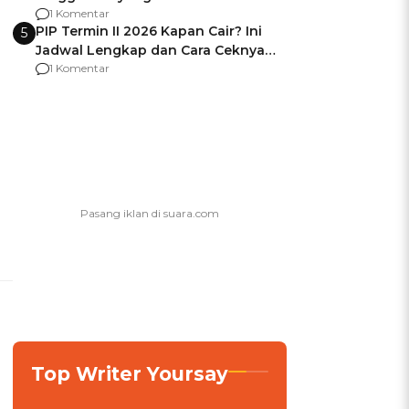
Usai Jadi Brigjen
1 Komentar
PIP Termin II 2026 Kapan Cair? Ini
5
Jadwal Lengkap dan Cara Ceknya
agar Dana Tidak Hangus!
1 Komentar
Top Writer Yoursay