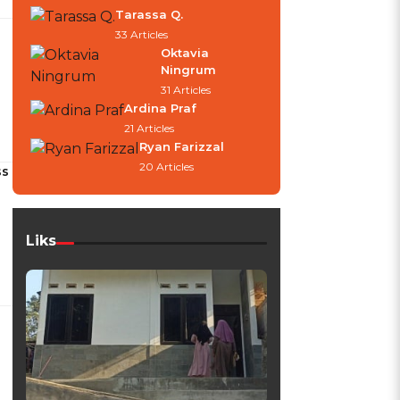
Tarassa Q.
33 Articles
Oktavia
Ningrum
31 Articles
Ardina Praf
21 Articles
Ryan Farizzal
20 Articles
ss
Liks