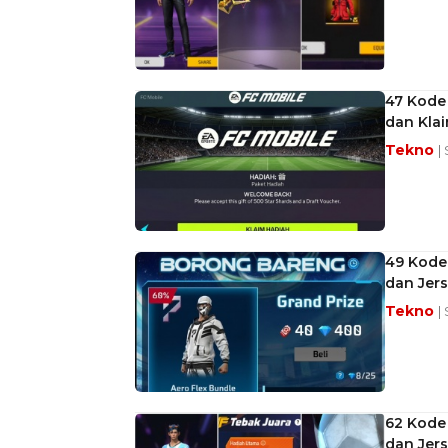
47 Kode 
dan Kla
Tekno
|
49 Kode
dan Jers
Tekno
|
62 Kode 
dan Jers