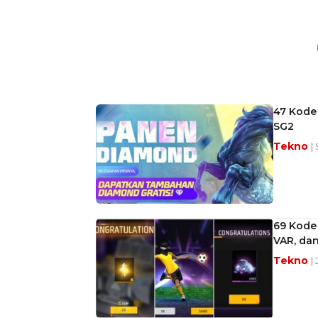
47 Kode 
SG2
Tekno
|
69 Kode
VAR, dan
Tekno
|