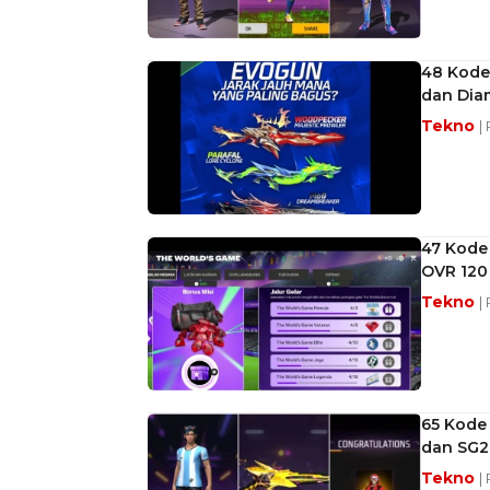
48 Kode
dan Dia
Tekno
|
47 Kode
OVR 120
Tekno
|
65 Kode 
dan SG2
Tekno
|