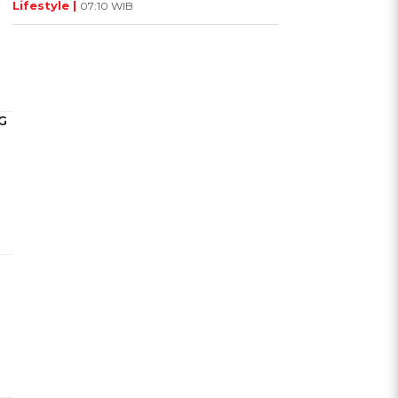
Lifestyle |
07:10 WIB
G