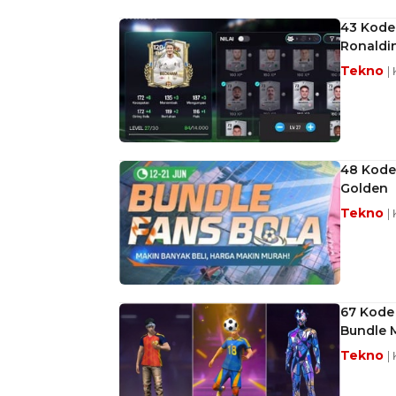
43 Kode 
Ronaldi
Tekno
|
48 Kode 
Golden
Tekno
|
67 Kode 
Bundle 
Tekno
|