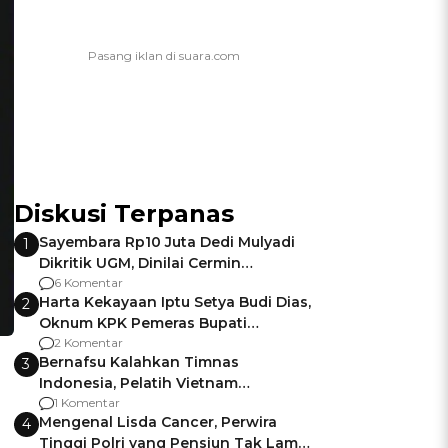
Diskusi Terpanas
Sayembara Rp10 Juta Dedi Mulyadi
1
Dikritik UGM, Dinilai Cermin
Gagalnya Negara Jamin Keamanan
6 Komentar
Harta Kekayaan Iptu Setya Budi Dias,
2
Oknum KPK Pemeras Bupati
Pemalang
2 Komentar
Bernafsu Kalahkan Timnas
3
Indonesia, Pelatih Vietnam
Berencana Pakai Jimat di Pakansari
1 Komentar
Mengenal Lisda Cancer, Perwira
4
Tinggi Polri yang Pensiun Tak Lama