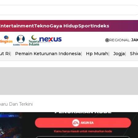
Entertainment
Tekno
Gaya Hidup
Sport
Indeks
REGIONAL:
JA
ut Ri
Pemain Keturunan Indonesia
Hp Murah
Jogja
Shi
ru Dan Terkini