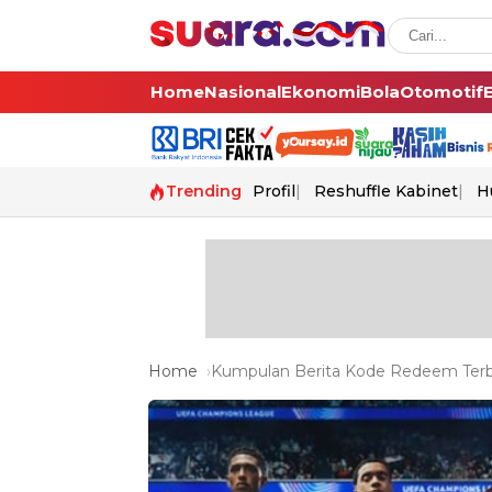
Home
Nasional
Ekonomi
Bola
Otomotif
Trending
Profil
Reshuffle Kabinet
H
Home
Kumpulan Berita Kode Redeem Terba