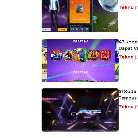
Tekno
|
47 Kode
Dapat Va
Tekno
|
51 Kode 
Tembus A
Tekno
|