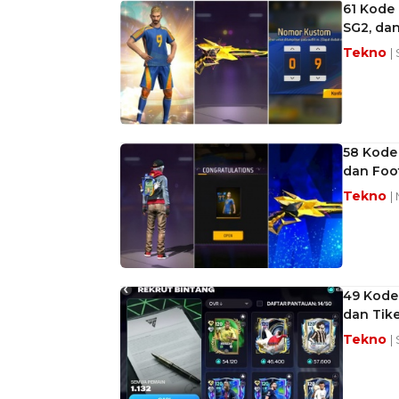
61 Kode 
SG2, da
Tekno
|
58 Kode
dan Foot
Tekno
|
49 Kode
dan Tike
Tekno
|