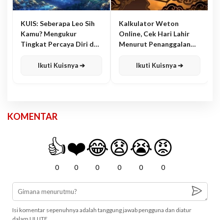
KUIS: Seberapa Leo Sih
Kalkulator Weton
Kamu? Mengukur
Online, Cek Hari Lahir
Tingkat Percaya Diri dan
Menurut Penanggalan
Karisma
Jawa
Ikuti Kuisnya ➔
Ikuti Kuisnya ➔
KOMENTAR
👍
❤️
😂
😧
😭
😡
0
0
0
0
0
0
Isi komentar sepenuhnya adalah tanggung jawab pengguna dan diatur
dalam UU ITE