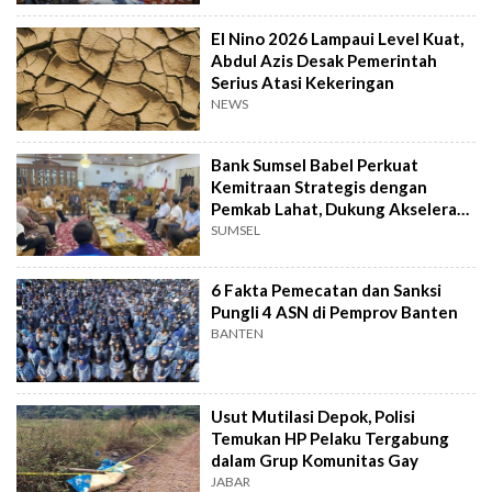
El Nino 2026 Lampaui Level Kuat,
Abdul Azis Desak Pemerintah
Serius Atasi Kekeringan
NEWS
Bank Sumsel Babel Perkuat
Kemitraan Strategis dengan
Pemkab Lahat, Dukung Akselerasi
Ekonomi Daerah
SUMSEL
6 Fakta Pemecatan dan Sanksi
Pungli 4 ASN di Pemprov Banten
BANTEN
Usut Mutilasi Depok, Polisi
Temukan HP Pelaku Tergabung
dalam Grup Komunitas Gay
JABAR