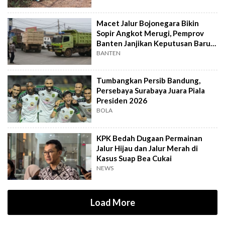
Macet Jalur Bojonegara Bikin
Sopir Angkot Merugi, Pemprov
Banten Janjikan Keputusan Baru 4
Hari Lagi
BANTEN
Tumbangkan Persib Bandung,
Persebaya Surabaya Juara Piala
Presiden 2026
BOLA
KPK Bedah Dugaan Permainan
Jalur Hijau dan Jalur Merah di
Kasus Suap Bea Cukai
NEWS
Load More