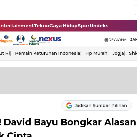
Entertainment
Tekno
Gaya Hidup
Sport
Indeks
REGIONAL:
JA
ut Ri
Pemain Keturunan Indonesia
Hp Murah
Jogja
Shi
Jadikan Sumber Pilihan
! David Bayu Bongkar Alasan
k Cipta