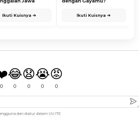
nggalan Jawa
dengan Gayamu?
Ikuti Kuisnya ➔
Ikuti Kuisnya ➔
❤️
😂
😧
😭
😡
0
0
0
0
0
engguna dan diatur dalam UU ITE