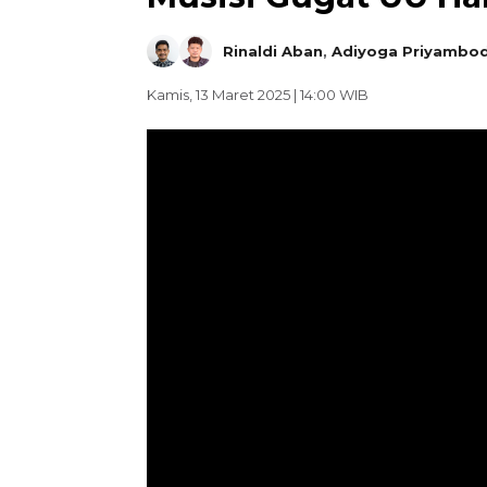
Rinaldi Aban
,
Adiyoga Priyambo
Kamis, 13 Maret 2025 | 14:00 WIB