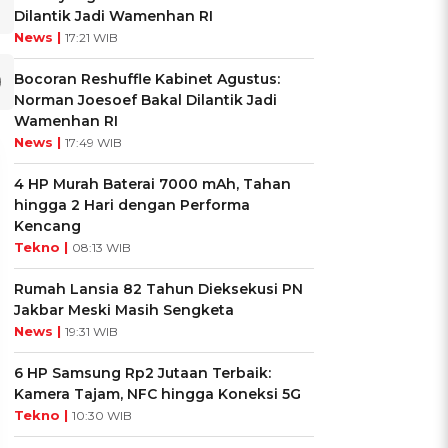
Dilantik Jadi Wamenhan RI
News |
17:21 WIB
Bocoran Reshuffle Kabinet Agustus:
Norman Joesoef Bakal Dilantik Jadi
Wamenhan RI
News |
17:49 WIB
4 HP Murah Baterai 7000 mAh, Tahan
hingga 2 Hari dengan Performa
Kencang
Tekno |
08:13 WIB
Rumah Lansia 82 Tahun Dieksekusi PN
Jakbar Meski Masih Sengketa
News |
19:31 WIB
6 HP Samsung Rp2 Jutaan Terbaik:
Kamera Tajam, NFC hingga Koneksi 5G
UIS: Sepatu Mana yang
KUIS: Seberapa Kenal
Tekno |
10:30 WIB
Cocok dengan
Kamu dengan Si Zodiak