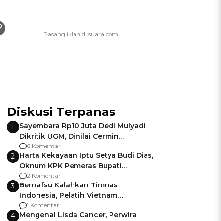
Diskusi Terpanas
Sayembara Rp10 Juta Dedi Mulyadi
1
Dikritik UGM, Dinilai Cermin
Gagalnya Negara Jamin Keamanan
6 Komentar
Harta Kekayaan Iptu Setya Budi Dias,
2
Oknum KPK Pemeras Bupati
Pemalang
2 Komentar
Bernafsu Kalahkan Timnas
3
Indonesia, Pelatih Vietnam
Berencana Pakai Jimat di Pakansari
1 Komentar
Mengenal Lisda Cancer, Perwira
4