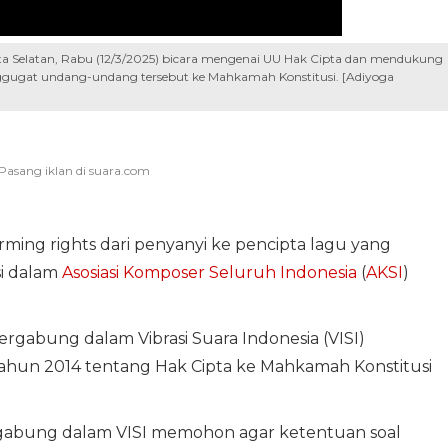
ta Selatan, Rabu (12/3/2025) bicara mengenai UU Hak Cipta dan mendukung
gugat undang-undang tersebut ke Mahkamah Konstitusi. [Adiyoga
ming rights dari penyanyi ke pencipta lagu yang
si dalam
Asosiasi Komposer Seluruh Indonesia
(
AKSI
)
ergabung dalam Vibrasi Suara Indonesia (VISI)
un 2014 tentang Hak Cipta ke Mahkamah Konstitusi
rgabung dalam VISI memohon agar ketentuan soal