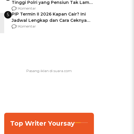
Tinggi Polri yang Pensiun Tak Lama
Usai Jadi Brigjen
1 Komentar
PIP Termin II 2026 Kapan Cair? Ini
5
Jadwal Lengkap dan Cara Ceknya
agar Dana Tidak Hangus!
1 Komentar
Top Writer Yoursay