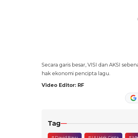
Secara garis besar, VISI dan AKSI seb
hak ekonomi pencipta lagu.
Video Editor: RF
Tag
# David Bayu
# UU Hak Cipta
# M