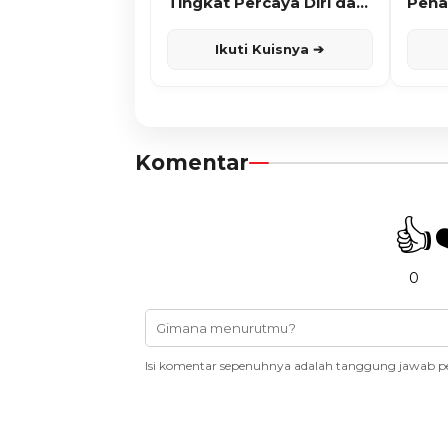
Tingkat Percaya Diri dan
Pena
Karisma
Ikuti Kuisnya ➔
Komentar
👍
0
Isi komentar sepenuhnya adalah tanggung jawab p