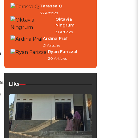
Tarassa Q.
33 Articles
Oktavia
Ningrum
31 Articles
Ardina Praf
21 Articles
Ryan Farizzal
h
20 Articles
a.
Liks
.