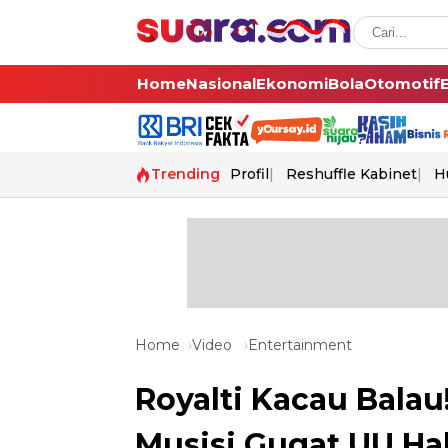
Home
Nasional
Ekonomi
Bola
Otomotif
Trending
Profil
Reshuffle Kabinet
H
Home
Video
Entertainment
Royalti Kacau Balau
Musisi Gugat UU Ha